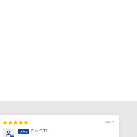
18/07/24
Plax O.T.L.