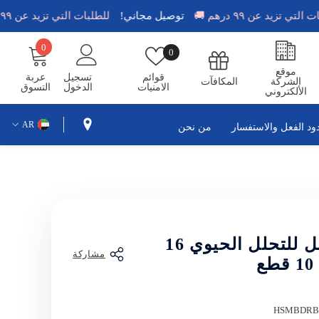
للطلبات التي تزيد عن ٩٩ درهم 🚚
توصيل مجاني!
للطلبات التي تزيد عن ٩٩ در
0
0
قوائم
0
عناصر
الامنيات
موقع
قوائم
تسجيل
عربة
الشركة
المكافآت
الامنيات
الدخول
التسوق
الألكتروني
AR
ود الفعل والاستفسار
من نحن
EN
AR
وعاء قابل للتحلل الحيوي 16
مشاركة
ع
HSMBDRB