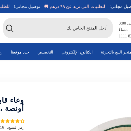
توصيل مجاني!
للطلبات التي تزيد عن ٩٩ درهم 🚚
توصيل مجاني!
متاح من الساعة 8:00 صباحًا حتى 3:00
مساءً
تجر البيع بالتجزئة
الكتالوج الإلكتروني
التخصيص
حدد موقعنا
رد
أونصة ، 10 قط
رمز المنتج:
16