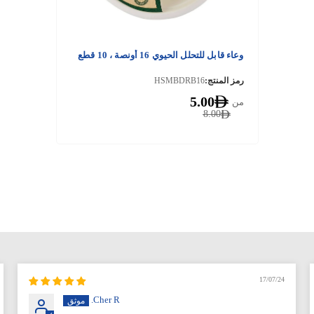
وعاء قابل للتحلل الحيوي 16 أونصة ، 10 قطع
رمز المنتج:
HSMBDRB16
5.00
من
8.00
17/07/24
Cher R.