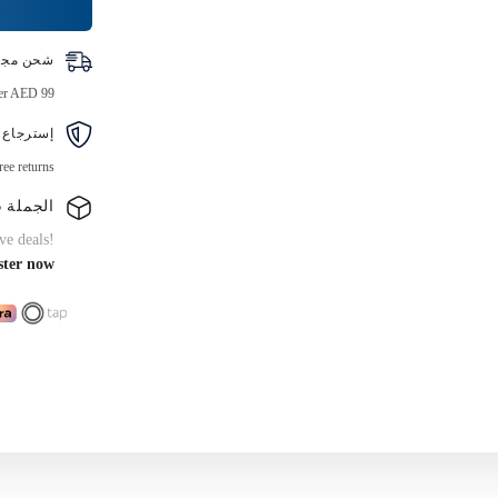
للتحلل
الحيوي
16
شحن مجا
أونصة
،
ver AED 99
10
قطع
إسترجاع 
ree returns
الجملة B2B
ve deals!
ster now