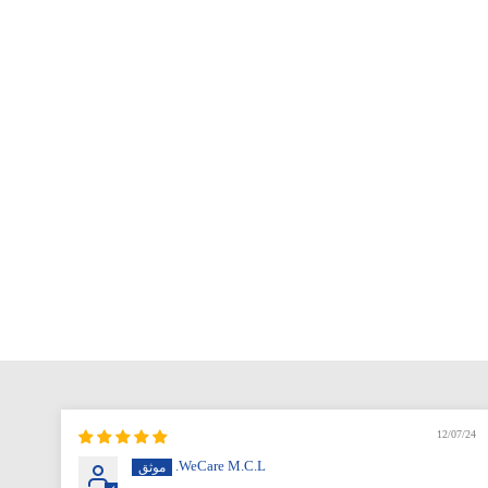
12/07/24
WeCare M.C.L.