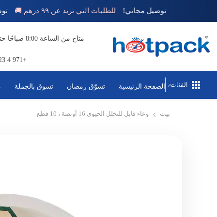
تخطي إلى المحتوى
توصيل مجاني!
للطلبات التي تزيد عن ٩٩ درهم 🚚
+971 4 823 1111
الفئات
الصفحة الرئيسية
تسوّق رمضان
تسوق بالجملة
م
بيت
وعاء قابل للتحلل الحيوي 16 أونصة ، 10 قطع