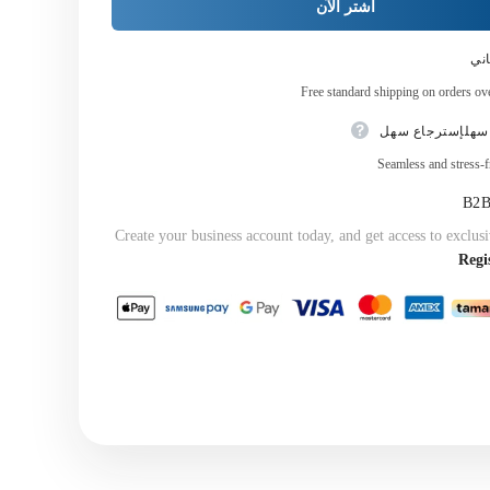
اشتر الآن
}}
ني
Free standard shipping on orders o
سهلإسترجاع سهل
Seamless and stress-f
Create your business account today, and get access to exclusi
Regi