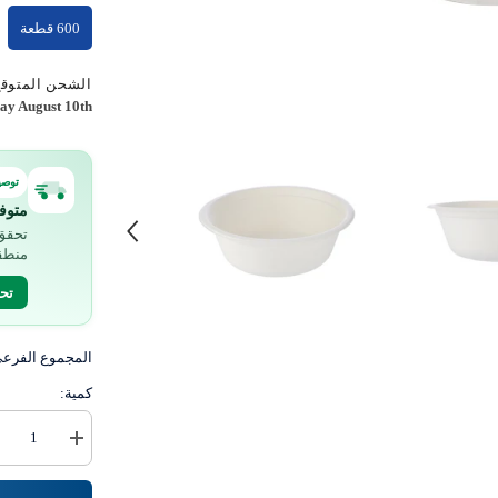
600 قطعة
الشحن المتوقع
y August 10th
توصي
متوف
تحقق 
منطق
تح
المجموع الفرع
كمية:
زيادة
كمية
وعاء
قابل