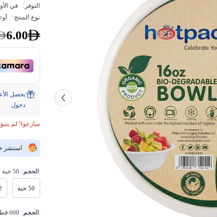
التوفر:
في الأو
نوع المنتج:
أوع
6.00
دخول
سارعوا! لم يتبق 
استشر خبي
الحجم:
50 حبة
50 حبة
12 
الحجم:
600 قطعة