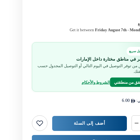
Get it between
Friday August 7th
-
Monda
ل سريع
ر في مناطق مختارة داخل الإمارات
من توفر التوصيل في اليوم التالي أو التوصيل المجدول حسب
تك.
قق من منطقتي
الشروط والأحكام
ي:
6.00
أضف إلى السلة
خفض
كمية
{{
المنتج