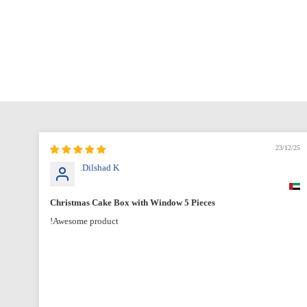
12/25
23/12/25
Dilshad K.
Christmas Cake Box with Window 5 Pieces
Awesome product!