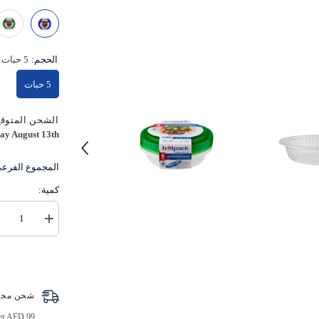
الحجم:
5 حبات
5 حبات
الشحن المتوقع
ay August 13th
المجموع الفرع
كمية:
زيادة
كمية
وعاء
مايكرويف
دائري
مضلع
الشكل
شحن مجا
مع
غطاء
ver AED 99