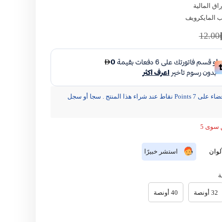
راق المالية
 المايكرويف
مشاركة
12.00
يحصل الأعضاء على 7 Points نقاط عند شراء هذا المنتج . سجا أو سجل
 سوى 5
لوان
استشر خبيرًا
ة
32 أونصة
40 أونصة