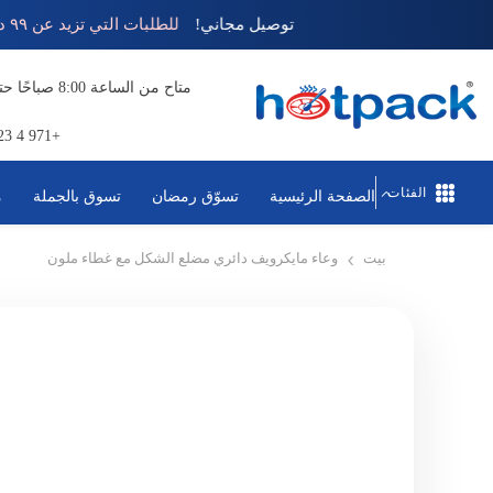
تخطي إلى المحتوى
توصيل مجاني!
للطلبات التي تزيد عن ٩٩ درهم 
+971 4 823 1111
الفئات
الصفحة الرئيسية
تسوّق رمضان
تسوق بالجملة
م
بيت
وعاء مايكرويف دائري مضلع الشكل مع غطاء ملون