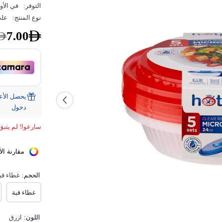
التوفر:
في الأو
نوع المنتج:
علب
7.00
دخول
سارعوا! لم يتبق
مقارنة الأ
الحجم:
غطاء قب
غطاء قبة
اللون:
ازرق