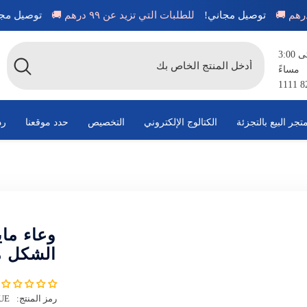
🚚
توصيل مجاني!
للطلبات التي تزيد عن ٩٩ درهم 🚚
توصي
متاح من الساعة 8:00 صباحًا حتى 3:00
مساءً
تجر البيع بالتجزئة
الكتالوج الإلكتروني
التخصيص
حدد موقعنا
رد
وعاء ما
الشكل م
رمز المنتج:
UE