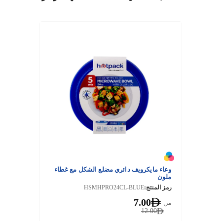
وعاء مايكرويف دائري مضلع الشكل مع غطاء
ملون
رمز المنتج:
HSMHPRO24CL-BLUE
7.00
من
12.00