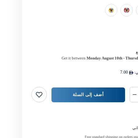
Get it between
Monday August 10th
-
Thursd
ي:
7.00
أضف إلى السلة
خفض
كمية
{{
المنتج
اشتر الآن
}}
ني
Free standard shipping on orders o