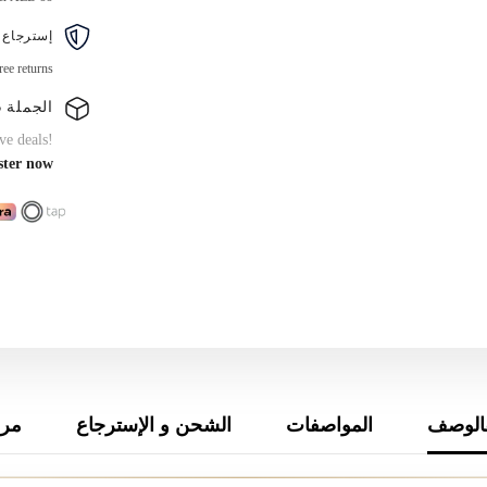
ملون
إسترجاع 
ree returns
الجملة B2B
ve deals!
ster now
الوصف
المواصفات
الشحن و الإسترجاع
مرا