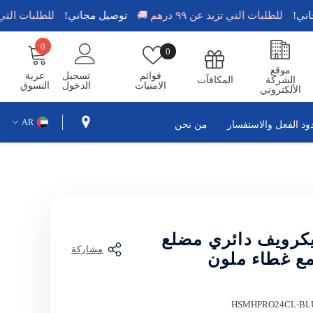
ل مجاني!
للطلبات التي تزيد عن ٩٩ درهم 🚚
توصيل مجاني!
للطلبات ال
0
0
قوائم
0
عناصر
الامنيات
موقع
قوائم
تسجيل
عربة
الشركة
المكافآت
الامنيات
الدخول
التسوق
الألكتروني
AR
ود الفعل والاستفسار
من نحن
EN
AR
يكرويف دائري مضلع
مشاركة
ع غطاء ملون
HSMHPRO24CL-BL