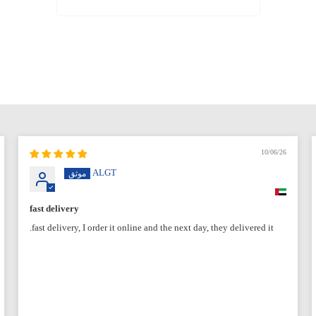
10/06/26
ALGT
fast delivery
fast delivery, I order it online and the next day, they delivered it.