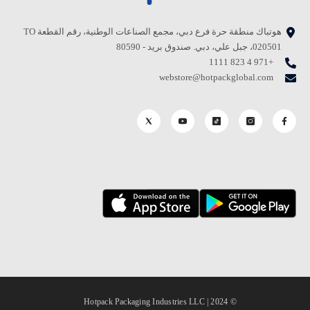
هوتباك منطقة حرة فرع دبي، مجمع الصناعات الوطنية، رقم القطعة TO
020501، جبل علي، دبي. صندوق بريد - 80590
+971 4 823 1111
webstore@hotpackglobal.com
© 2024 | Hotpack Packaging Industries LLC