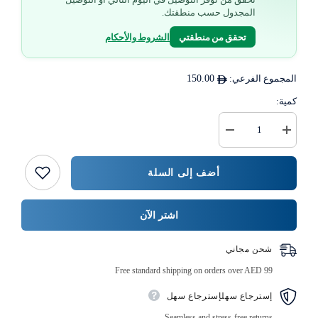
المجدول حسب منطقتك.
تحقق من منطقتي
الشروط والأحكام
المجموع الفرعي:
150.00
كمية:
زيادة
خفض
كمية
كمية
ملعقة
{{
خشبية
المنتج
أضف إلى السلة
ملفوفة
}}
بشكل
فردي
500
اشتر الآن
قطعة
شحن مجاني
Free standard shipping on orders over AED 99
إسترجاع سهلإسترجاع سهل
Seamless and stress-free returns