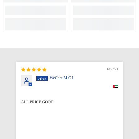
12/07/24
WeCare M.C.L.
ALL PRICE GOOD
Qu