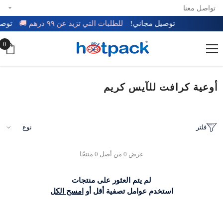
تواصل معنا
تخطي إلى المحتوى
توصيل مجاني!
للطلبات التي تزيد عن ٩٩ درهم 🚚
توص
0
0
عن
أوعية كرافت للآيس كريم
فلتر
نوع
عرض 0 من أصل 0 منتجًا
لم يتم العثور على منتجات
استخدم عوامل تصفية أقل أو
امسح الكل