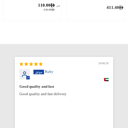
110.00
من
411.40
145.00
6/26
24/06/26
Ruby
Good quality and fast
Good quality and fast delivery