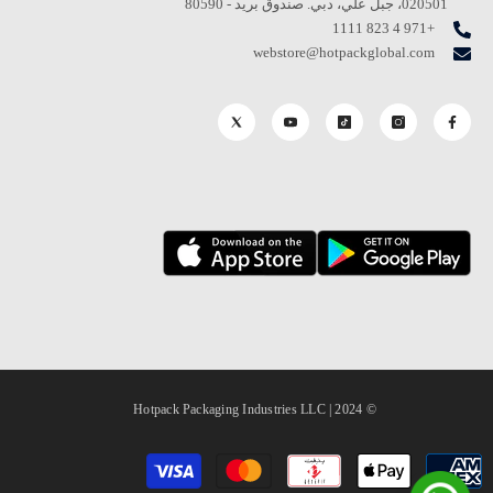
020501، جبل علي، دبي. صندوق بريد - 80590
+971 4 823 1111
webstore@hotpackglobal.com
© 2024 | Hotpack Packaging Industries LLC
طرق
الدفع