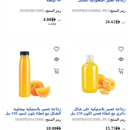
زجاجة عصير اسطوانية الشكل
40 أونصة
رمز المنتج:
HSMPBJ018300ML-PKT
رمز المنتج:
HSMSBR350ML
4.00
من
26.62
من
5.00
زجاجة عصير بلاستيكية على شكل
زجاجة عصير بلاستيكية بيضاوية
دائري مع غطاء فضي اللون 250 مل
الشكل مع غطاء بلون اسود 330 مل
10 قطع
رمز المنتج:
HSMPBJ019250ML-PKT
رمز المنتج:
HSMPBJ016330ML
18.00
15.73
من