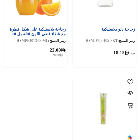
زجاجة دلو بلاستيكية
زجاجة بلاستيكية على شكل قطرة
مع غطاء فضي اللون 400 مل 10
قطعة
رمز المنتج:
HSMJP350105-PKT
رمز المنتج:
HSMPBJ013400ML
22.00
18.15
من
28.00