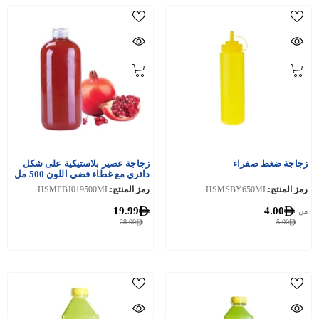
زجاجة ضغط صفراء
زجاجة عصير بلاستيكية على شكل
دائري مع غطاء فضي اللون 500 مل
10 قطع
رمز المنتج:
HSMSBY650ML
رمز المنتج:
HSMPBJ019500ML
19.99
4.00
من
28.00
5.00