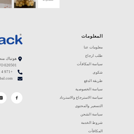
المعلومات
معلومات عنا
طلب ارجاع
هوتباك منط
سياسة المكافآت
TO 020501، جبل علي، دبي. صندوق بريد - 0
+971 4 823 1111
شكوى
bal.com
طريقة الدفع
سياسة الخصوصية
سياسة الاسترجاع والاسترداد
التسعير والمحتوى
سياسة الشحن
شروط الخدمة
المكافآت