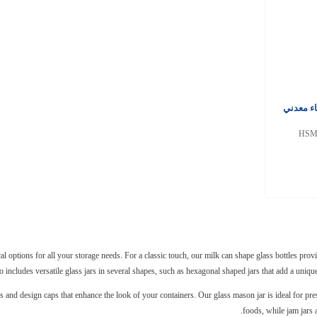
ء معدني
HSM
ical options for all your storage needs. For a classic touch, our milk can shape glass bottles pro
so includes versatile glass jars in several shapes, such as hexagonal shaped jars that add a unique
ps and design caps that enhance the look of your containers. Our glass mason jar is ideal for pr
foods, while jam jars 