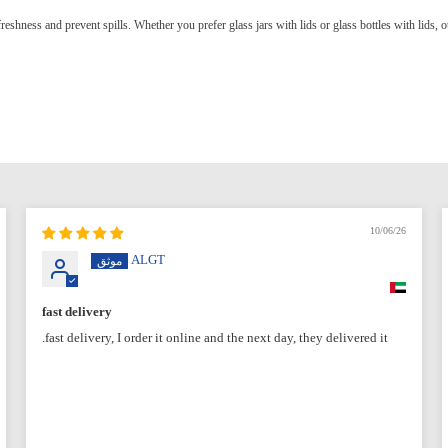
 freshness and prevent spills. Whether you prefer glass jars with lids or glass bottles with lids, 
10/06/26
ALGT
fast delivery
fast delivery, I order it online and the next day, they delivered it.