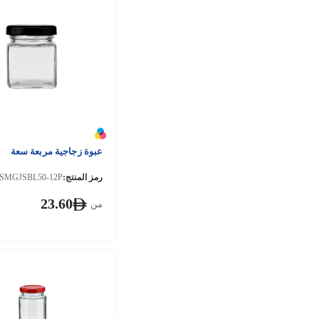
عبوة زجاجية مربعة سعة
رمز المنتج:
SMGJSBL50-12P
23.60
من