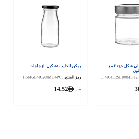
جرة زجاجية على شكل Ergo مع
يمكن للحليب تشكيل الزجاجات
ون
HSMGJERSL100ML-12PCS
رمز المنتج:
HSMGBMC200ML-6PCS
14.52
3
من