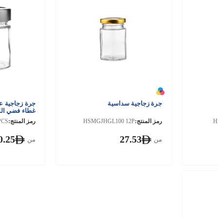
جرة زجاجية سداسية
غطاء فضي الل
H
رمز المنتج:
HSMGJHGL100 12P
رمز المنتج:
0.25
27.53
من
من