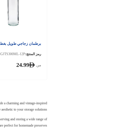
برطمان زجاجي طويل بغطا
رمز المنتج:
GJTS300ML-12P
24.99
من
vide a charming and vintage-inspired
 aesthetic to your storage solutions.
eserving and storing a wide range of
are perfect for homemade preserves.