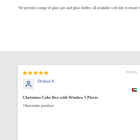
We provide a range of glass jars and glass bottles, all available with lids to ensure
12/25
23/12/25
Dilshad K.
Christmas Cake Box with Window 5 Pieces
Awesome product!