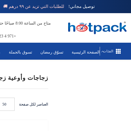
تخطي إلى المحتوى
توصيل مجاني!
للطلبات التي تزيد عن ٩٩ درهم 🚚
+971 4 823 1111
الفئات
الصفحة الرئيسية
تسوّق رمضان
تسوق بالجملة
م
زجاجات وأوعية زج
العناصر لكل صفحة
50