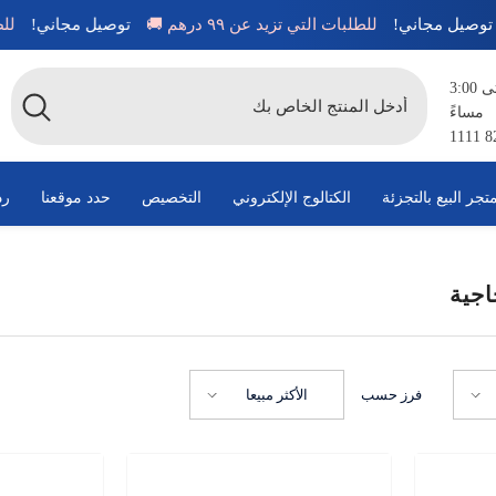
توصيل مجاني!
للطلبات التي تزيد عن ٩٩ درهم 🚚
توصيل مجاني!
متاح من الساعة 8:00 صباحًا حتى 3:00
مساءً
تجر البيع بالتجزئة
الكتالوج الإلكتروني
التخصيص
حدد موقعنا
رد
اجية
فرز حسب
الأكثر مبيعا