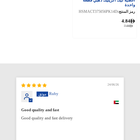
أغطية كيك أكريليك ذهبي قطعة
واحدة
رمز المنتج:
HSMACT375056PK14D
4.84
7.00
6/26
24/06/26
Ruby
Good quality and fast
Good quality and fast delivery