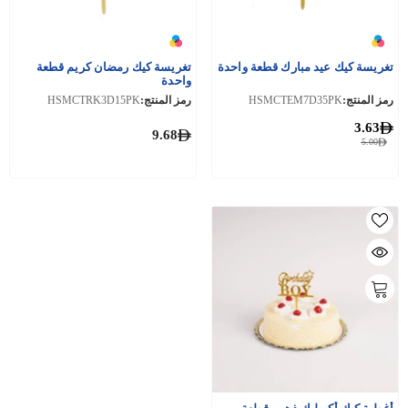
تغريسة كيك عيد مبارك قطعة واحدة
تغريسة كيك رمضان كريم قطعة
واحدة
رمز المنتج:
HSMCTEM7D35PK
رمز المنتج:
HSMCTRK3D15PK
3.63
9.68
5.00