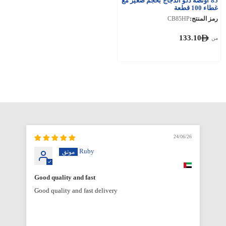
85 أونصة دلو الدجاج بحجم صغير مع
غطاء 100 قطعة
رمز المنتج:
CB85HP
133.10
من
6/26
24/06/26
Ruby
Good quality and fast
Good quality and fast delivery