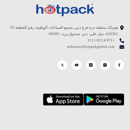
هوتباك منطقة حرة فرع دبي، مجمع الصناعات الوطنية، رقم القطعة TO
020501، جبل علي، دبي. صندوق بريد - 80590
+971 4 823 1111
webstore@hotpackglobal.com