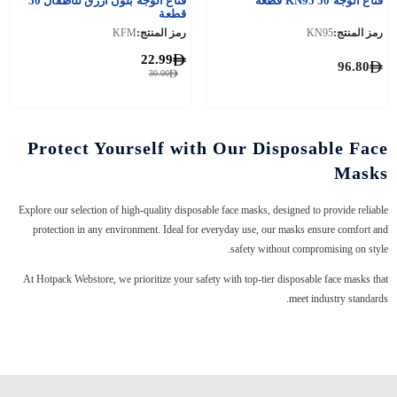
قناع الوجه KN95 50 قطعة
قناع الوجه بلون ازرق للأطفال 50
قطعة
رمز المنتج:
KN95
رمز المنتج:
KFM
22.99
96.80
30.00
Protect Yourself with Our Disposable Face
Masks
Explore our selection of high-quality disposable face masks, designed to provide reliable
protection in any environment. Ideal for everyday use, our masks ensure comfort and
safety without compromising on style.
At Hotpack Webstore, we prioritize your safety with top-tier disposable face masks that
meet industry standards.