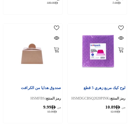
180.00
7.00
لوح كيك مربع زهري 5 قطع
صندوق هدايا من الكرافت
رمز المنتج:
HSMDGCBSQ2020PINK
رمز المنتج:
HSMFBS
9.99
10.89
من
من
15.00
12.00