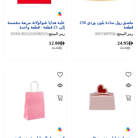
ملصق رول سادة بلون وردي 250
علبة هدايا شوكولاتة مربعة مقسمة
قطعة
إلى 25 قطعة - قطعة واحدة
رمز المنتج:
09ST40PINK
رمز المنتج:
HSMGBSQ20204RD25
12.00
24.95
15.00
35.00