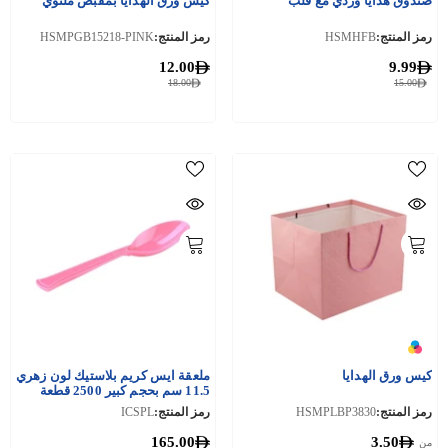
صندوق هدايا وردي مع قلب
كيس ورق الهدايا بمقبض ملتوي
رمز المنتج:
HSMHFB
رمز المنتج:
HSMPGB15218-PINK
12.00
9.99
18.00
15.00
كيس ورق الهدايا
ملعقة ايس كريم بلاستيك لون زهري
11.5 سم بحجم كبير 2500 قطعة
رمز المنتج:
HSMPLBP3830
رمز المنتج:
ICSPL
165.00
3.50
من