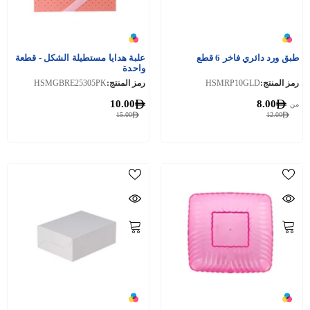
طبق ورد دائري فاخر 6 قطع
علبة هدايا مستطيلة الشكل - قطعة
واحدة
رمز المنتج:
HSMRP10GLD
رمز المنتج:
HSMGBRE25305PK
10.00
8.00
من
15.00
12.00