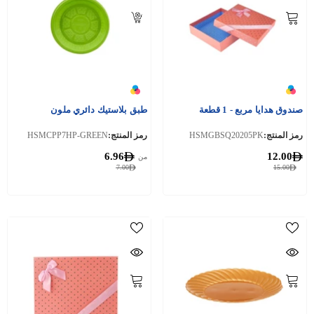
صندوق هدايا مربع - 1 قطعة
طبق بلاستيك دائري ملون
رمز المنتج:
HSMGBSQ20205PK
رمز المنتج:
HSMCPP7HP-GREEN
6.96
12.00
من
7.00
15.00