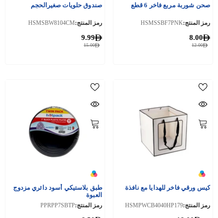
صحن شوربة مربع فاخر 6 قطع
صندوق حلويات صغيرالحجم
رمز المنتج:
HSMSSBF7PNK
رمز المنتج:
HSMSBW8104CM
9.99
8.00
15.00
12.00
كيس ورقي فاخر للهدايا مع نافذة
طبق بلاستيكي أسود دائري مزدوج
العبوة
رمز المنتج:
HSMPWCB4040HP179
رمز المنتج:
PPRPP7SBTP