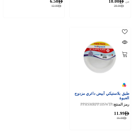
6.50
18.00
من
12.00
28.00
طبق بلاستيكي أبيض دائري مزدوج
العبوة
رمز المنتج:
PPHSMRPP10SWTP
11.99
16.00