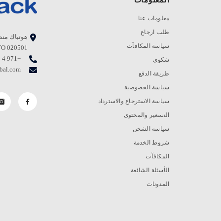
معلومات عنا
طلب ارجاع
هوتباك منط
سياسة المكافآت
TO 020501، جبل علي، دبي. صندوق بريد - 0
+971 4 823 1111
شكوى
bal.com
طريقة الدفع
سياسة الخصوصية
سياسة الاسترجاع والاسترداد
التسعير والمحتوى
سياسة الشحن
شروط الخدمة
المكافآت
الأسئلة الشائعة
المدونات