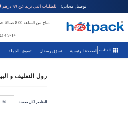
تخطي إلى المحتوى
توصيل مجاني!
للطلبات التي تزيد عن ٩٩ درهم 🚚
+971 4 823 1111
الفئات
الصفحة الرئيسية
تسوّق رمضان
تسوق بالجملة
م
رول التغليف و البي
العناصر لكل صفحة
50