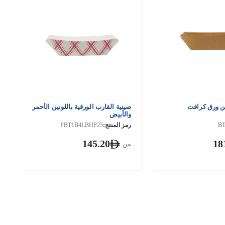
ن ورق كرافت
صينية القارب الورقية باللونين الأحمر
والأبيض
B
رمز المنتج:
PBT1B4LBHP25
145.20
18
من