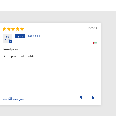
18/07/24
Plax O.T.L.
Good price
Exc
Good price and quality
0
5
ملة
المراجعة الكاملة