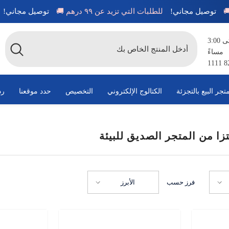
توصيل مجاني!
للطلبات التي تزيد عن ٩٩ درهم 🚚
توصيل مجاني
متاح من الساعة 8:00 صباحًا حتى 3:00
مساءً
تجر البيع بالتجزئة
الكتالوج الإلكتروني
التخصيص
حدد موقعنا
رد
تزا من المتجر الصديق للبيئة
فرز حسب
الأبرز