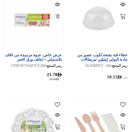
غطاء قبة بفتحة لكوب عصير من
عرض خاص: عبوة مزدوجة من غلاف
مادة البولي إيثيلين تيريفثالات
بلاستيكي + لفائف ورق الخبز
(PET) بسعات 12/14/16/20/24
رمز المنتج:
DLID98PET -100
رمز المنتج:
CPBP3075SQFTCF300
أونصة، قطر 98 بوصة
21.78
18.15
من
23.00