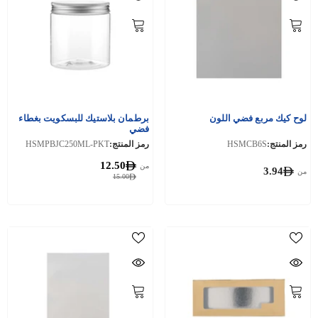
لوح كيك مربع فضي اللون
برطمان بلاستيك للبسكويت بغطاء
فضي
رمز المنتج:
HSMCB6S
رمز المنتج:
HSMPBJC250ML-PKT
12.50
من
3.94
من
15.00