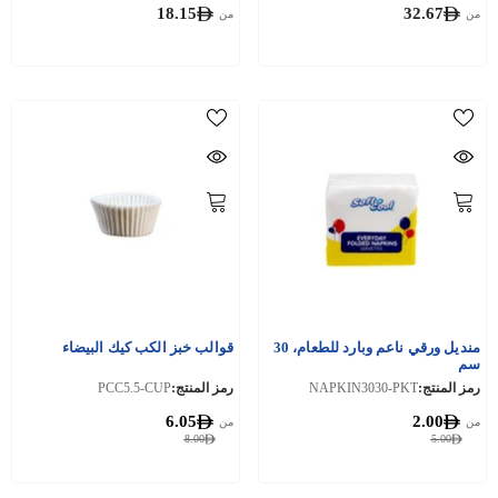
18.15
32.67
من
من
منديل ورقي ناعم وبارد للطعام، 30
قوالب خبز الكب كيك البيضاء
سم
رمز المنتج:
NAPKIN3030-PKT
رمز المنتج:
PCC5.5-CUP
6.05
2.00
من
من
8.00
5.00