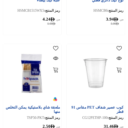
لوح كيك دائري فضي
علبة كيك بيضاء
رمز المنتج:
HSMCB6
رمز المنتج:
HSMCB1515WX5
4.24
3.94
من
من
5.00
5.00
كوب عصير شفاف PET مقاس 91
ملعقة شاي بلاستيكية يمكن التخلص
قطر
منها
رمز المنتج:
CG12PETHP-100
رمز المنتج:
TSP50-PKT
2.50
31.46
من
من