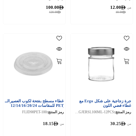
100.00
12.00
من
120.00
18.00
جرة زجاجية على شكل Ergo مع
غطاء مسطح بفتحة لكوب العصيرالــ
غطاء فضي اللون
PET للمقاسات 12/14/16/20/24
أونصة قطر98
رمز المنتج:
HSMGJERSL100ML-12PCS
رمز المنتج:
FLID98PET-100
18.15
30.25
من
من