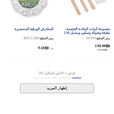
مجموعة أدوات المائدة الخشبية -
المفارش الورقية المستديرة
ملعقة وشوكة وسكين ومنديل 250
قطعة
رمز المنتج:
WCPW
رمز المنتج:
RD3.5-250P
130.00
9.68
من
145.00
عرض
1
-
50
من إجمالي 262
إظهار المزيد