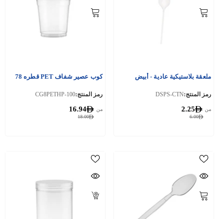
ملعقة بلاستيكية عادية - أبيض
كوب عصير شفاف PET قطره 78
رمز المنتج:
DSPS-CTN
رمز المنتج:
CG8PETHP-100
16.94
2.25
من
من
18.00
6.00