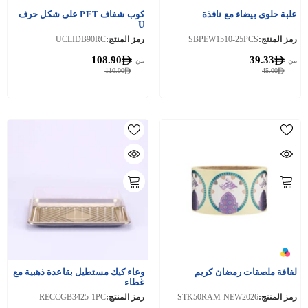
علبة حلوى بيضاء مع نافذة
كوب شفاف PET على شكل حرف
U
رمز المنتج:
SBPEW1510-25PCS
رمز المنتج:
UCLIDB90RC
108.90
39.33
من
من
110.00
45.00
لفافة ملصقات رمضان كريم
وعاء كيك مستطيل بقاعدة ذهبية مع
غطاء
رمز المنتج:
STK50RAM-NEW2026
رمز المنتج:
RECCGB3425-1PC