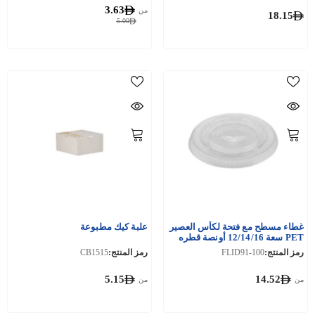
3.63
من
18.15
5.00
غطاء مسطح مع فتحة لكأس العصير
علبة كيك مطبوعة
PET سعة 12/14/16 أونصة قطره
91 مم
رمز المنتج:
FLID91-100
رمز المنتج:
CB1515
5.15
14.52
من
من