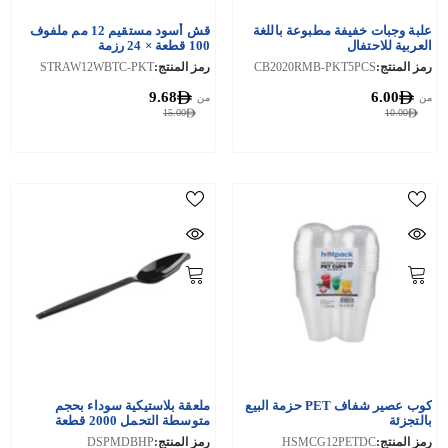
علبة وجبات خفيفة مطبوعة باللغة
قش أسود مستقيم 12 مم ملفوف
العربية للاحتفال
100 قطعة × 24 رزمة
رمز المنتج:
CB2020RMB-PKT5PCS
رمز المنتج:
STRAW12WBTC-PKT
9.68
6.00
من
من
15.00
10.00
كوب عصير شفاف PET حزمة البيع
ملعقة بلاستيكية سوداء بحجم
بالتجزئة
متوسطة التحمل 2000 قطعة
رمز المنتج:
HSMCG12PETDC
رمز المنتج:
DSPMDBHP