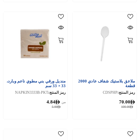
ملاعق بلاستيك شفاف عادي 2000
منديل ورقي بني مطوي ناعم وبارد،
قطعة
33 × 33 سم
رمز المنتج:
CDSPHP
رمز المنتج:
NAPKIN3333B-PKT
4.84
70.00
من
5.00
100.00