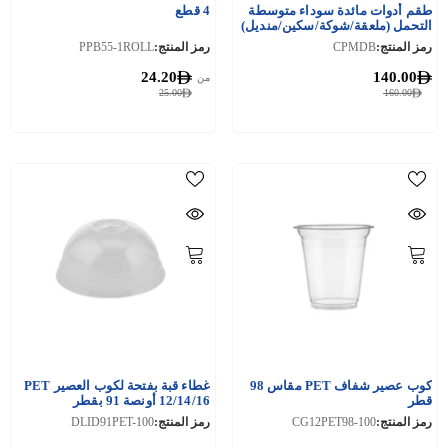
طقم أدوات مائدة سوداء متوسطة
4 قطع
التحمل (ملعقة/شوكة/سكين/منديل)
500 قطعة
رمز المنتج:
CPMDB
رمز المنتج:
PPB55-1ROLL
24.20
140.00
من
25.00
160.00
كوب عصير شفاف PET مقاس 98
غطاء قبة بفتحة لكوب العصير PET
قطر
12/14/16 أونصة 91 بقطر
رمز المنتج:
CG12PET98-100
رمز المنتج:
DLID91PET-100