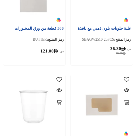
علبة حلويات بلون ذهبي مع نافذة
500 قطعة من ورق المخبوزات
رمز المنتج:
SBAGW2510-25PCS
رمز المنتج:
BUTTER
36.30
من
121.00
من
40.00