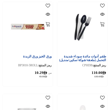
طقم أدوات مائدة سوداء شديدة
ورق الخبز ورق الزبدة
التحمل (ملعقة/شوكة/سكين/منديل)
250 قطعة
رمز المنتج:
CPHDB
رمز المنتج:
BP3010-5ROLL
10.29
110.00
من
40.00
130.00