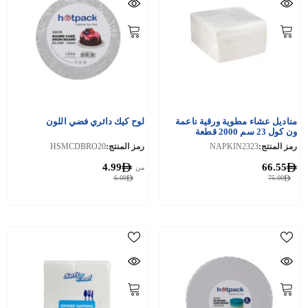
مناديل عشاء مطوية ورقية ناعمة
لوح كيك دائري فضي اللون
ون كول 23 سم 2000 قطعة
رمز المنتج:
NAPKIN2323
رمز المنتج:
HSMCDBRO20
4.99
66.55
من
6.00
75.00