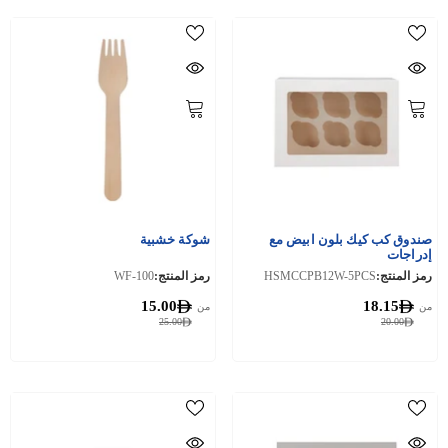
صندوق كب كيك بلون ابيض مع
شوكة خشبية
إدراجات
رمز المنتج:
HSMCCPB12W-5PCS
رمز المنتج:
WF-100
15.00
18.15
من
من
25.00
20.00