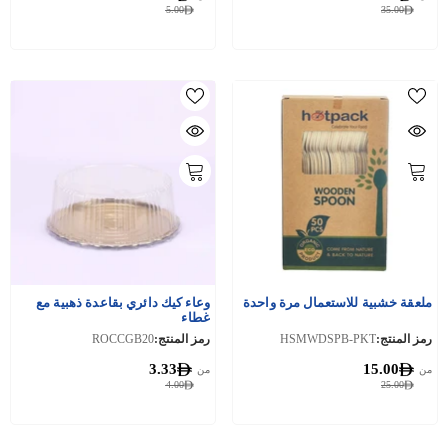
5.00
35.00
ملعقة خشبية للاستعمال مرة واحدة
وعاء كيك دائري بقاعدة ذهبية مع
غطاء
رمز المنتج:
HSMWDSPB-PKT
رمز المنتج:
ROCCGB20
3.33
15.00
من
من
4.00
25.00