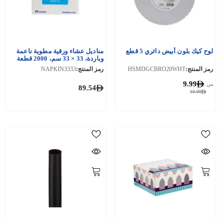
لوح كيك بلون أبيض دائري 5 قطع
مناديل عشاء ورقية مطوية ناعمة
وباردة، 33 × 33 سم، 2000 قطعة
رمز المنتج:
HSMDGCBRO20WHT
رمز المنتج:
NAPKIN3333
9.99
من
89.54
10.00