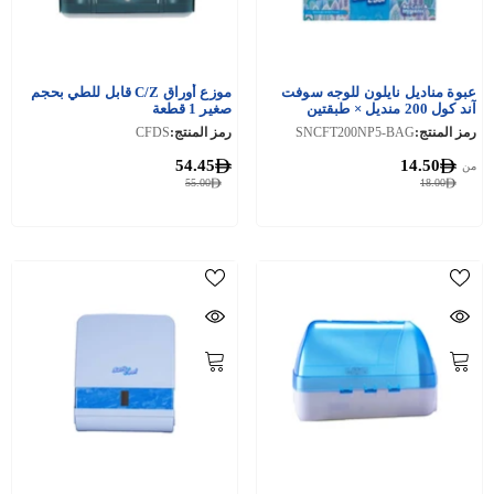
عبوة مناديل نايلون للوجه سوفت
موزع أوراق C/Z قابل للطي بحجم
آند كول 200 منديل × طبقتين
صغير 1 قطعة
رمز المنتج:
SNCFT200NP5-BAG
رمز المنتج:
CFDS
54.45
14.50
من
55.00
18.00