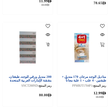
11.99
78.65
18.00
مناديل الوجه مرجان 170 منديل ×
200 منديل ورقي للوجه، طبقتان،
طبقتين - 4 علب + 1 علبة مجاناً
بنقشة الإمارات العربية المتحدة
رمز المنتج:
PPMRJT1704P1
رمز المنتج:
SNCT200ND
12.99
80.00
18.00