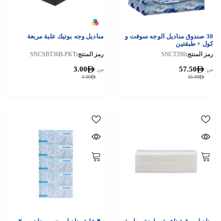
30 صندوق مناديل الوجه سوفت و
مناديل وجه بوتيك علبة مربعة
كول × طبقتين
رمز المنتج:
SNCT200
رمز المنتج:
SNCSBT36B-PKT
3.00
57.50
من
من
5.00
65.00