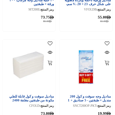
مناديل ورقية ناعمة وباردة مطوية
٣٠ علبة مناديل وجه مرجان، ٢٠٠
على شكل حرف V، 20 × 23 سم،
ورقة × طبقتين
3000 قطعة
رمز المنتج:
VFOLDB
رمز المنتج:
MT200E
73.75
55.00
80.00
60.00
مناديل وجه سوفت و كول 200
مناديل سوفت و كول قابلة للطي
منديل × طبقتين - 5 صناديق + 1
مكونة من طبقتين مغلفة 2400
صندوق 150 منديل × طبقتين
قطعة
رمز المنتج:
SNCT200OP-PKT
رمز المنتج:
CFOLD
73.00
19.99