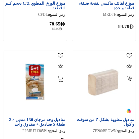
موزع لفائف ماكسي بفتحة ضيقة،
موزع الورق المطوي C/Z بحجم كبير
قطعة واحدة
1 قطعة
رمز المنتج:
MRDTH
رمز المنتج:
CFDL
78.65
84.70
85.00
مناديل مطوية بشكل Z من سوفت
مناديل وجه مرجان 130 منديل × 2
و كول
طبقة 5 صناديق + صندوق واحد
مجانًا
رمز المنتج:
ZF200BROWN
رمز المنتج:
PPMRJT1305P1