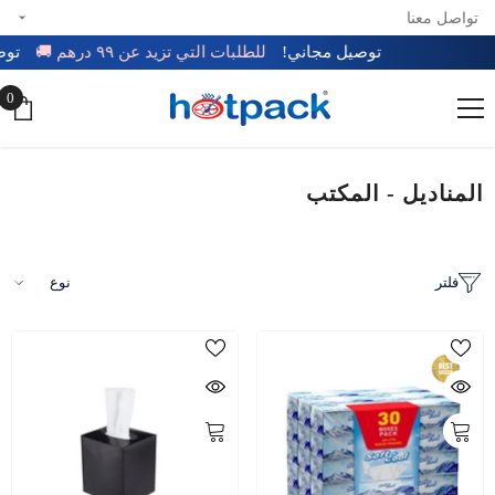
تواصل معنا
تخطي إلى المحتوى
توصيل مجاني!
للطلبات التي تزيد عن ٩٩ درهم 🚚
ت
0
0
عن
المناديل - المكتب
فلتر
نوع