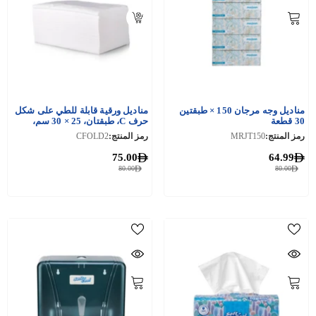
مناديل وجه مرجان 150 × طبقتين
مناديل ورقية قابلة للطي على شكل
30 قطعة
حرف C، طبقتان، 25 × 30 سم،
2400 قطعة
رمز المنتج:
MRJT150
رمز المنتج:
CFOLD2
75.00
64.99
80.00
80.00