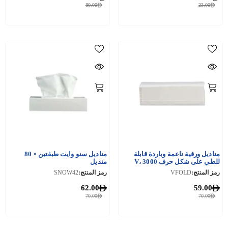
80.00
23.00
مناديل ورقية ناعمة وباردة قابلة
مناديل سنو وايت طبقتين × 80
للطي على شكل حرف V، 3000
منديل
قطعة (150 قطعة × 20 عبوة)
رمز المنتج:
VFOLD
رمز المنتج:
SNOW42
62.00
59.00
70.00
70.00