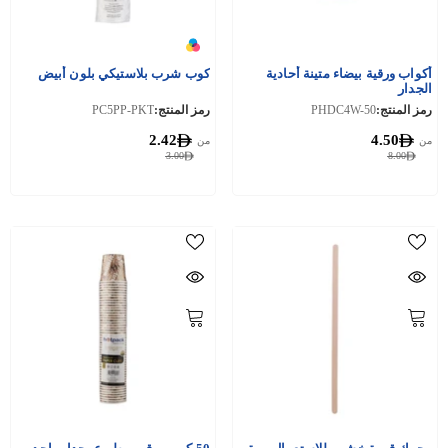
أكواب ورقية بيضاء متينة أحادية
كوب شرب بلاستيكي بلون أبيض
الجدار
رمز المنتج:
PHDC4W-50
رمز المنتج:
PC5PP-PKT
2.42
4.50
من
من
3.00
8.00