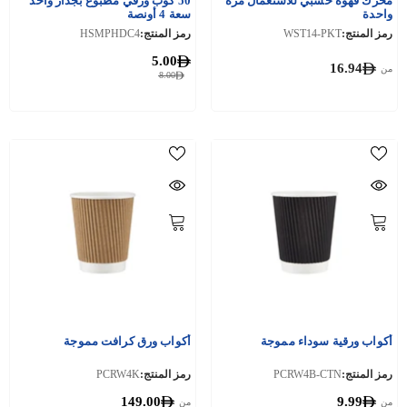
محرك قهوة خشبي للاستعمال مرة
50 كوب ورقي مطبوع بجدار واحد
واحدة
سعة 4 أونصة
رمز المنتج:
WST14-PKT
رمز المنتج:
HSMPHDC4
5.00
16.94
من
8.00
أكواب ورقية سوداء مموجة
أكواب ورق كرافت مموجة
رمز المنتج:
PCRW4B-CTN
رمز المنتج:
PCRW4K
149.00
9.99
من
من