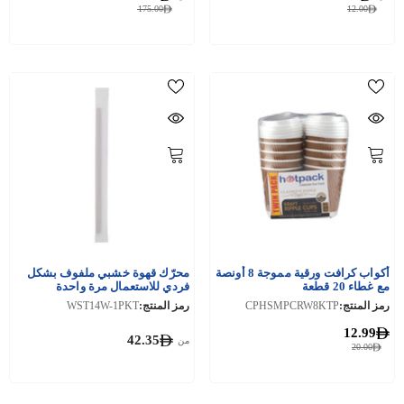
175.00
12.00
أكواب كرافت ورقية مموجة 8 أونصة
محرّك قهوة خشبي ملفوف بشكل
مع غطاء 20 قطعة
فردي للاستعمال مرة واحدة
رمز المنتج:
CPHSMPCRW8KTP
رمز المنتج:
WST14W-1PKT
12.99
42.35
من
20.00