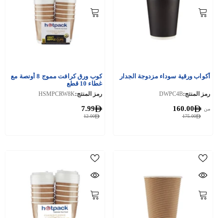
أكواب ورقية سوداء مزدوجة الجدار
كوب ورق كرافت مموج 8 أونصة مع
غطاء 10 قطع
رمز المنتج:
DWPC4B
رمز المنتج:
HSMPCRW8K
7.99
160.00
من
12.00
175.00