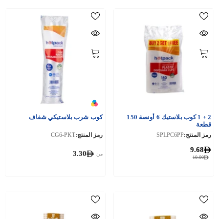
2 + 1 كوب بلاستيك 6 أونصة 150
كوب شرب بلاستيكي شفاف
قطعة
رمز المنتج:
SPLPC6PP
رمز المنتج:
CG6-PKT
9.68
3.30
من
10.00