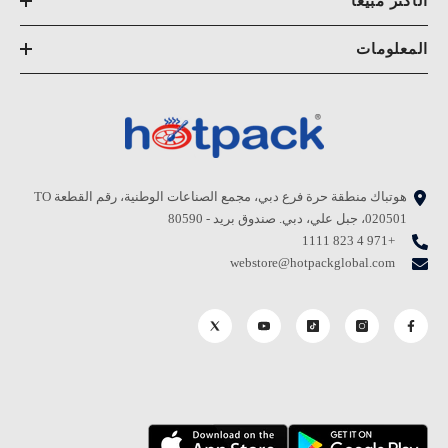
الأكثر مبيعًا
المعلومات
هوتباك منطقة حرة فرع دبي، مجمع الصناعات الوطنية، رقم القطعة TO
020501، جبل علي، دبي. صندوق بريد - 80590
+971 4 823 1111
webstore@hotpackglobal.com