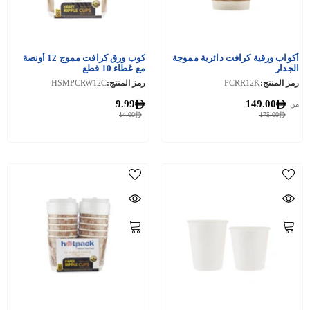
أكواب ورقية كرافت دائرية مموجة
كوب ورق كرافت مموج 12 أونصة
الجدار
مع غطاء 10 قطع
رمز المنتج:
PCRR12K
رمز المنتج:
HSMPCRW12C
9.99
149.00
من
14.00
175.00