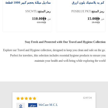
كم يد بلاستيك بلون ازرق
مناديل مبللة بحجم كبير 1000 قطعة
رمز المنتج:
POSBLUE PKT
رمز المنتج:
SNCWTL
110.00
15.00
من
من
150.00
28.00
Stay Fresh and Protected with Our Travel and Hygiene Collection
Explore our Travel and Hygiene collection, designed to keep you clean and safe on the go.
Perfect for travelers, this selection includes essential hygiene products to ensure you
maintain your health and well-being while exploring the world.
12/07/24
WeCare M.C.L.