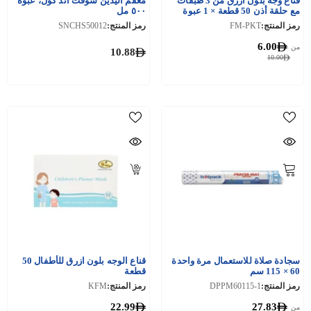
قناع وجه بلون ازرق من 3 طبقات
معقم اليدين سوفت آند كول، عبوة
مع حلقة أذن 50 قطعة × 1 عبوة
٥٠٠ مل
رمز المنتج:
FM-PKT
رمز المنتج:
SNCHS50012
6.00
من
10.88
10.00
سجادة صلاة للاستعمال مرة واحدة
قناع الوجه بلون ازرق للأطفال 50
60 × 115 سم
قطعة
رمز المنتج:
DPPM60115-1
رمز المنتج:
KFM
22.99
27.83
من