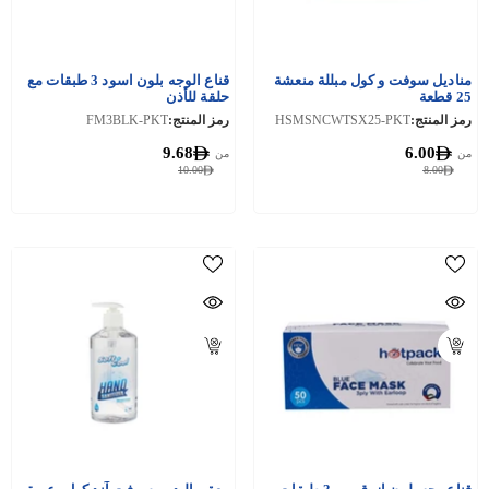
مناديل سوفت و كول مبللة منعشة
قناع الوجه بلون اسود 3 طبقات مع
25 قطعة
حلقة للأذن
رمز المنتج:
HSMSNCWTSX25-PKT
رمز المنتج:
FM3BLK-PKT
9.68
6.00
من
من
10.00
8.00