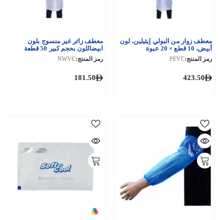
معطف زوار من البولي إيثيلين، لون
معطف زائر غير منسوج بلون
أبيض، 10 قطع × 20 عبوة
ابيضاللون بحجم كبير 50 قطعة
رمز المنتج:
PEVC
رمز المنتج:
NWVC
181.50
423.50