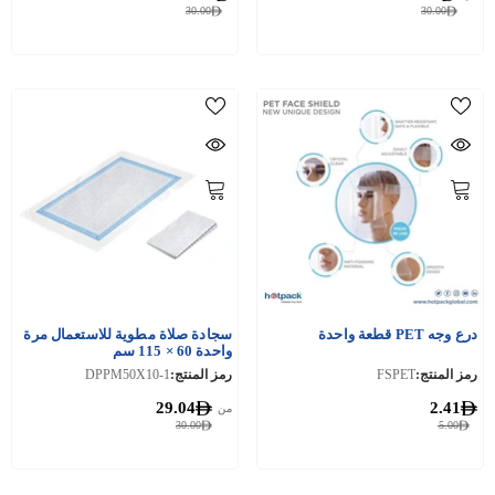
30.00
30.00
درع وجه PET قطعة واحدة
سجادة صلاة مطوية للاستعمال مرة
واحدة 60 × 115 سم
رمز المنتج:
FSPET
رمز المنتج:
DPPM50X10-1
29.04
2.41
من
30.00
5.00