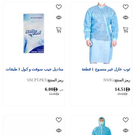
ثوب عازل غير منسوج 1 قطعة
مناديل جيب سوفت و كول 3 طبقات
رمز المنتج:
NWIG
رمز المنتج:
SNCPT-PKT
6.00
14.51
من
12.00
19.00