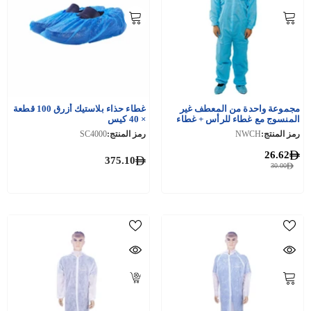
مجموعة واحدة من المعطف غير
غطاء حذاء بلاستيك أزرق 100 قطعة
المنسوج مع غطاء للرأس + غطاء
× 40 كيس
حذاء
رمز المنتج:
NWCH
رمز المنتج:
SC4000
26.62
375.10
30.00