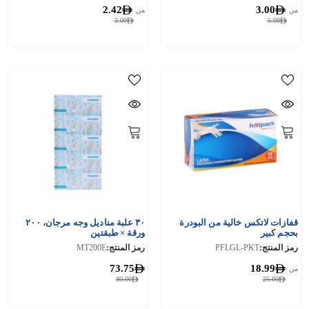
2.42
3.00
من
من
3.00
5.00
قفازات لاتكس خالية من البودرة
٣٠ علبة مناديل وجه مرجان، ٢٠٠
بحجم كبير
ورقة × طبقتين
رمز المنتج:
PFLGL-PKT
رمز المنتج:
MT200E
73.75
18.99
من
80.00
25.00