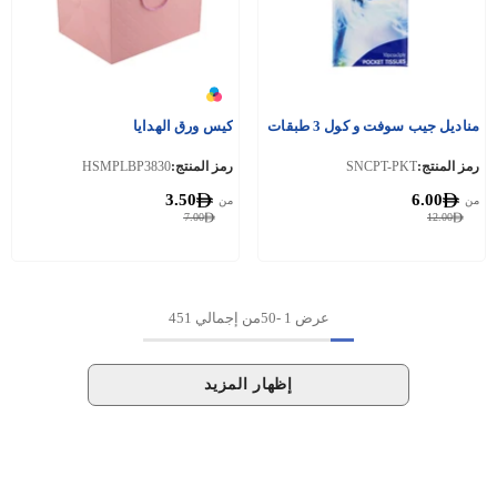
مناديل جيب سوفت و كول 3 طبقات
كيس ورق الهدايا
رمز المنتج:
SNCPT-PKT
رمز المنتج:
HSMPLBP3830
3.50
6.00
من
من
7.00
12.00
عرض
1
-
50
من إجمالي 451
إظهار المزيد