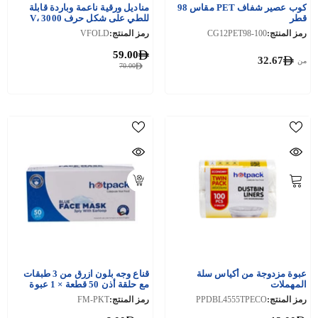
كوب عصير شفاف PET مقاس 98
مناديل ورقية ناعمة وباردة قابلة
قطر
للطي على شكل حرف V، 3000
قطعة (150 قطعة × 20 عبوة)
رمز المنتج:
CG12PET98-100
رمز المنتج:
VFOLD
59.00
32.67
من
70.00
عبوة مزدوجة من أكياس سلة
قناع وجه بلون ازرق من 3 طبقات
المهملات
مع حلقة أذن 50 قطعة × 1 عبوة
رمز المنتج:
PPDBL4555TPECO
رمز المنتج:
FM-PKT