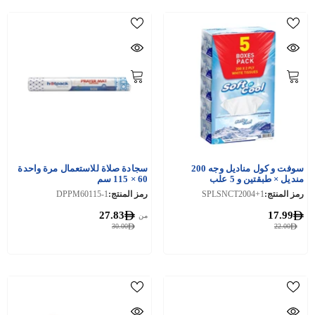
سوفت و كول مناديل وجه 200
سجادة صلاة للاستعمال مرة واحدة
منديل × طبقتين و 5 علب
60 × 115 سم
رمز المنتج:
SPLSNCT2004+1
رمز المنتج:
DPPM60115-1
27.83
17.99
من
30.00
22.00