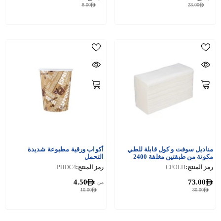
8.00
28.00
مناديل سوفت و كول قابلة للطي
أكواب ورقية مطبوعة شديدة
مكونة من طبقتين مغلفة 2400
التحمل
قطعة
رمز المنتج:
CFOLD
رمز المنتج:
PHDC4
4.50
73.00
من
10.00
80.00