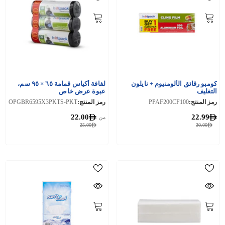
كومبو رقائق الألومنيوم + نايلون
لفافة أكياس قمامة ٦٥ × ٩٥ سم،
التغليف
عبوة عرض خاص
رمز المنتج:
PPAF200CF100
رمز المنتج:
OPGBR6595X3PKTS-PKT
22.00
22.99
من
25.00
30.00