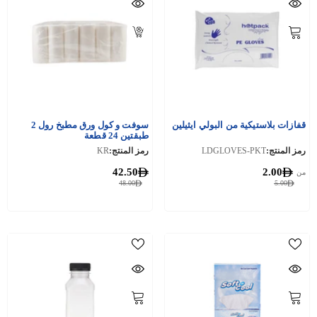
قفازات بلاستيكية من البولي ايثيلين
سوفت و كول ورق مطبخ رول 2
طبقتين 24 قطعة
رمز المنتج:
LDGLOVES-PKT
رمز المنتج:
KR
42.50
2.00
من
48.00
5.00