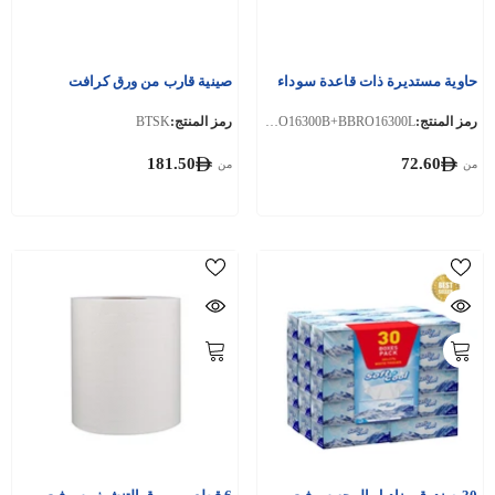
حاوية مستديرة ذات قاعدة سوداء
صينية قارب من ورق كرافت
رمز المنتج:
BBRO16300B+BBRO16300L
رمز المنتج:
BTSK
181.50
72.60
من
من