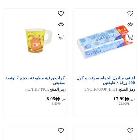
لفائف مناديل الحمام سوفت و كول
أكواب ورقية مطبوعة بحجم 7 أونصة
400 ورقة × طبقتين
بمقبض
رمز المنتج:
SNCTR400OP-1PKT
رمز المنتج:
PC7HHP-PKT
6.05
17.99
من
من
6.50
25.00