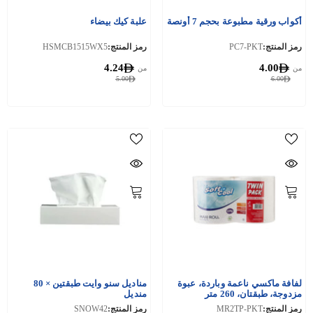
أكواب ورقية مطبوعة بحجم 7 أونصة
علبة كيك بيضاء
رمز المنتج:
PC7-PKT
رمز المنتج:
HSMCB1515WX5
4.24
4.00
من
من
5.00
6.00
لفافة ماكسي ناعمة وباردة، عبوة
مناديل سنو وايت طبقتين × 80
مزدوجة، طبقتان، 260 متر
منديل
رمز المنتج:
MR2TP-PKT
رمز المنتج:
SNOW42