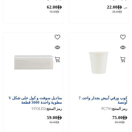
62.00
22.00
من
70.00
28.00
كوب ورقي أبيض بجدار واحد، 7
مناديل سوفت و كول على شكل V
أونصة
مطوية واحدة 3000 قطعة
رمز المنتج:
PC7W
رمز المنتج:
VFOLD2
59.00
75.00
65.00
90.00