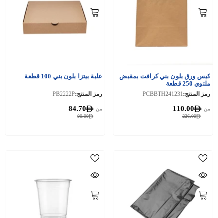
كيس ورق بلون بني كرافت بمقبض
علبة بيتزا بلون بني 100 قطعة
ملتوي 250 قطعة
رمز المنتج:
PCBBTH241231
رمز المنتج:
PB2222P
84.70
110.00
من
من
90.00
226.00