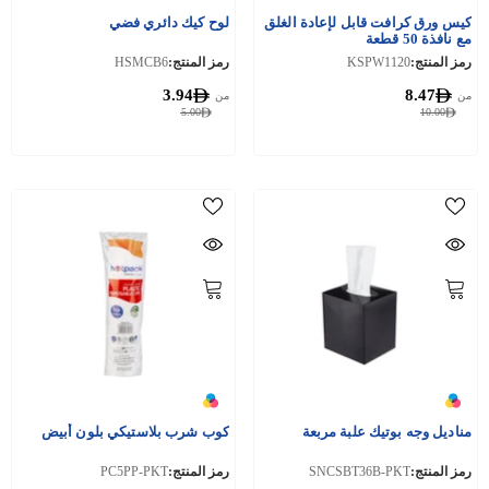
كيس ورق كرافت قابل لإعادة الغلق
لوح كيك دائري فضي
مع نافذة 50 قطعة
رمز المنتج:
KSPW1120
رمز المنتج:
HSMCB6
3.94
8.47
من
من
5.00
10.00
مناديل وجه بوتيك علبة مربعة
كوب شرب بلاستيكي بلون أبيض
رمز المنتج:
SNCSBT36B-PKT
رمز المنتج:
PC5PP-PKT