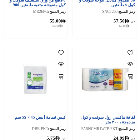
30 صندوق مناديل الوجه سوفت و
6 قطع من ورق التنشيف سوفت و
كول × طبقتين
كول منقوشة مثقبة طبقتين 900
جرام
رمز المنتج:
SNCT200
رمز المنتج:
MR2EPG
55.00
57.50
من
65.00
65.00
لفافة ماكسي رول سوفت و كول
كيس قمامة أبيض 45 × 55 سم
مزدوجة ، ٣٠٠ متر
رمز المنتج:
PASNCMR1WTP-PKT
رمز المنتج:
DBB-PKT
5.75
24.99
من
من