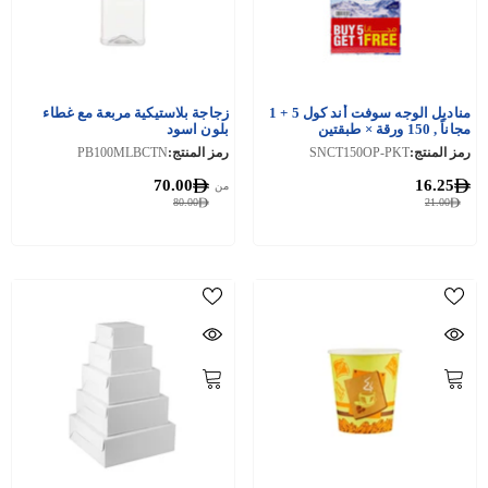
مناديل الوجه سوفت أند كول 5 + 1
زجاجة بلاستيكية مربعة مع غطاء
مجاناً , 150 ورقة × طبقتين
بلون اسود
رمز المنتج:
SNCT150OP-PKT
رمز المنتج:
PB100MLBCTN
70.00
16.25
من
80.00
21.00