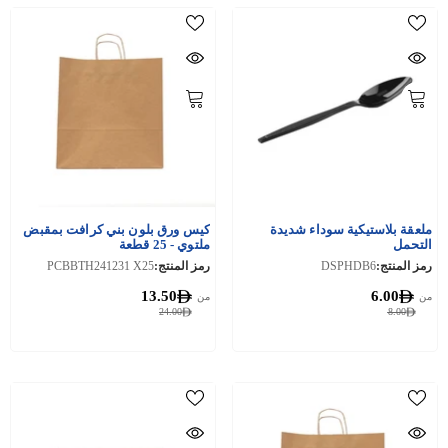
ملعقة بلاستيكية سوداء شديدة
كيس ورق بلون بني كرافت بمقبض
التحمل
ملتوي - 25 قطعة
رمز المنتج:
DSPHDB6
رمز المنتج:
PCBBTH241231 X25
13.50
6.00
من
من
24.00
8.00