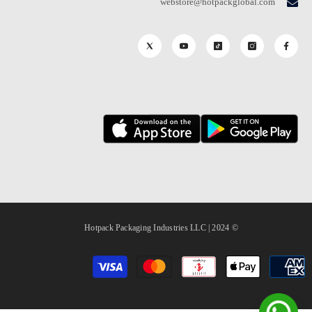
webstore@hotpackglobal.com
© 2024 | Hotpack Packaging Industries LLC
طرق
الدفع