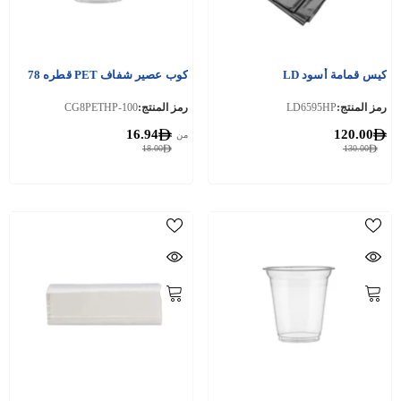
كيس قمامة أسود LD
كوب عصير شفاف PET قطره 78
رمز المنتج:
LD6595HP
رمز المنتج:
CG8PETHP-100
16.94
120.00
من
18.00
130.00