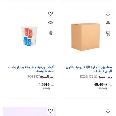
صناديق للتجارة الإلكترونية باللون
أكواب ورقية مطبوعة بجدار واحد،
البني 3 طبقات
سعة 6 أونصة
رمز المنتج:
EC261432-20
رمز المنتج:
PC6-PKT
4.50
48.40
من
من
6.00
50.00