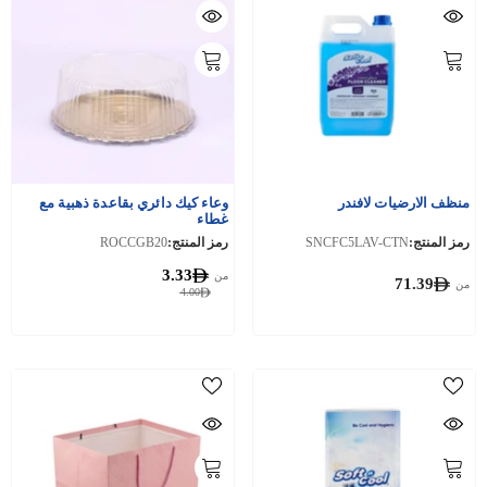
منظف الارضيات لافندر
وعاء كيك دائري بقاعدة ذهبية مع
غطاء
رمز المنتج:
SNCFC5LAV-CTN
رمز المنتج:
ROCCGB20
3.33
من
71.39
من
4.00