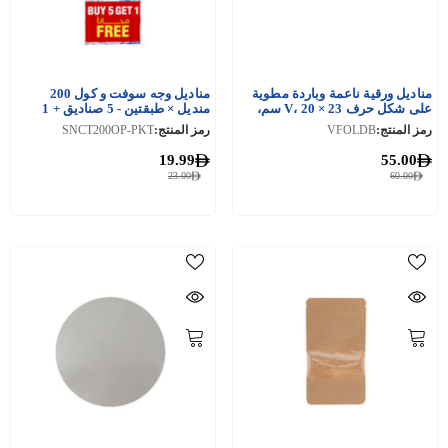
مناديل ورقية ناعمة وباردة مطوية
مناديل وجه سوفت و كول 200
على شكل حرف V، 20 × 23 سم،
منديل × طبقتين - 5 صناديق + 1
3000 قطعة
صندوق 150 منديل × طبقتين
رمز المنتج:
VFOLDB
رمز المنتج:
SNCT200OP-PKT
19.99
55.00
23.00
60.00