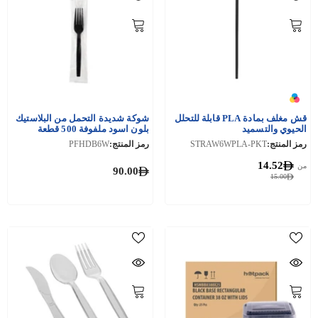
قش مغلف بمادة PLA قابلة للتحلل
شوكة شديدة التحمل من البلاستيك
الحيوي والتسميد
بلون اسود ملفوفة 500 قطعة
رمز المنتج:
STRAW6WPLA-PKT
رمز المنتج:
PFHDB6W
14.52
من
90.00
15.00