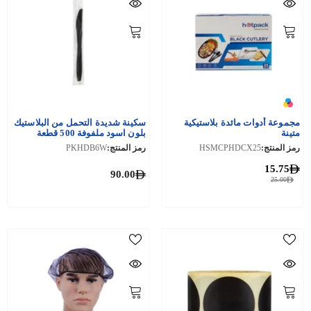
مجموعة أدوات مائدة بلاستيكية
سكينة شديدة التحمل من البلاستيك
متينة
بلون اسود ملفوفة 500 قطعة
رمز المنتج:
HSMCPHDCX25
رمز المنتج:
PKHDB6W
15.75
90.00
25.00