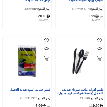
أكواب ورقية سوداء مموجة
كيس قمامة أسود LD
رمز المنتج:
PCRW4B-CTN
رمز المنتج:
LD6595HP
120.00
9.99
من
130.00
12.00
طقم أدوات مائدة سوداء شديدة
كيس قمامة أسود شديد التحمل
التحمل (ملعقة/شوكة/سكين/منديل)
250 قطعة
رمز المنتج:
CPHDB
رمز المنتج:
GH6595-PKT
6.00
110.00
من