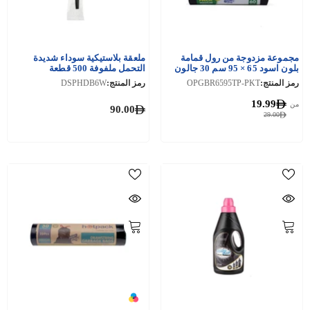
مجموعة مزدوجة من رول قمامة
ملعقة بلاستيكية سوداء شديدة
بلون اسود 65 × 95 سم 30 جالون
التحمل ملفوفة 500 قطعة
خصم 25٪ بلون اسود
رمز المنتج:
OPGBR6595TP-PKT
رمز المنتج:
DSPHDB6W
19.99
من
90.00
29.00