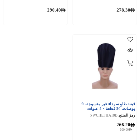
290.40
278.30
قبعة طاهٍ سوداء غير منسوجة، 9
بوصات، 50 قطعة × 4 عبوات
رمز المنتج:
NWCHEFHAT9B
266.20
300.00