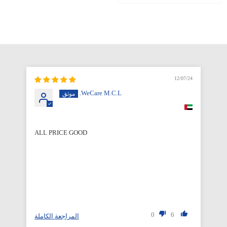
12/07/24
WeCare M.C.L.
ALL PRICE GOOD
Qu
0
6
لة
المراجعة الكاملة