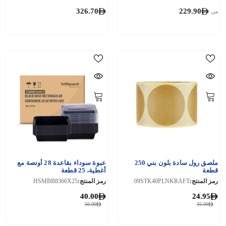
326.70
229.90
من
ملصق رول سادة بلون بني 250
عبوة سوداء بقاعدة 28 أونصة مع
قطعة
أغطية، 25 قطعة
رمز المنتج:
09STK40PLNKRAFT
رمز المنتج:
HSMBB8366X25
40.00
24.95
50.00
35.00