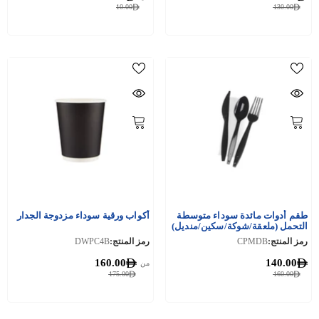
10.00
130.00
طقم أدوات مائدة سوداء متوسطة
أكواب ورقية سوداء مزدوجة الجدار
التحمل (ملعقة/شوكة/سكين/منديل)
500 قطعة
رمز المنتج:
CPMDB
رمز المنتج:
DWPC4B
160.00
140.00
من
175.00
160.00