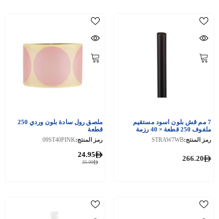
7 مم قش بلون اسود مستقيم
ملصق رول سادة بلون وردي 250
ملفوف 250 قطعة × 40 رزمة
قطعة
رمز المنتج:
STRAW7WB
رمز المنتج:
09ST40PINK
24.95
266.20
35.00