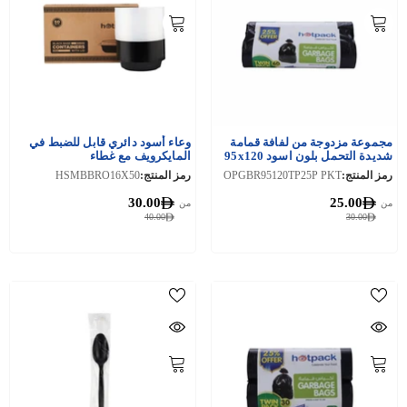
مجموعة مزدوجة من لفافة قمامة
وعاء أسود دائري قابل للضبط في
شديدة التحمل بلون اسود 95x120
المايكرويف مع غطاء
سم 60 جالون 24 قطعة
رمز المنتج:
OPGBR95120TP25P PKT
رمز المنتج:
HSMBBRO16X50
30.00
25.00
من
من
40.00
30.00