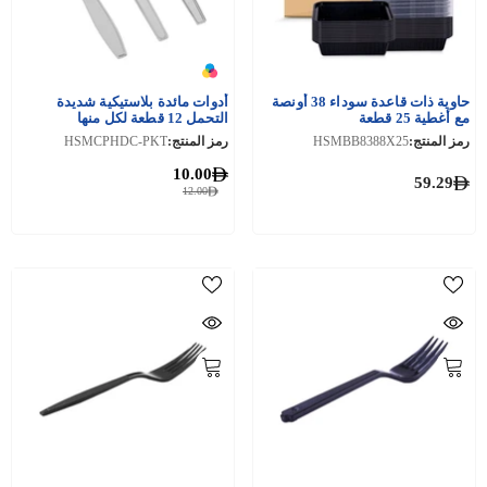
حاوية ذات قاعدة سوداء 38 أونصة
أدوات مائدة بلاستيكية شديدة
مع أغطية 25 قطعة
التحمل 12 قطعة لكل منها
رمز المنتج:
HSMBB8388X25
رمز المنتج:
HSMCPHDC-PKT
10.00
59.29
12.00