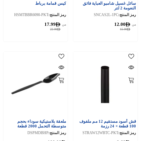
سائل غسيل شامبو العباية فائق
كيس قمامة برباط
النعومة 2 لتر
رمز المنتج:
SNCAS2L-1PC
رمز المنتج:
HSMTBBR6090-PKT
17.99
12.00
من
من
22.00
15.00
قش أسود مستقيم 12 مم ملفوف
ملعقة بلاستيكية سوداء بحجم
100 قطعة × 24 رزمة
متوسطة التحمل 2000 قطعة
رمز المنتج:
STRAW12WBTC-PKT
رمز المنتج:
DSPMDBHP