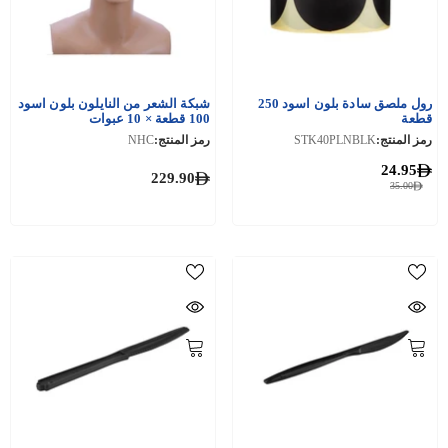
رول ملصق سادة بلون اسود 250
شبكة الشعر من النايلون بلون اسود
قطعة
100 قطعة × 10 عبوات
رمز المنتج:
STK40PLNBLK
رمز المنتج:
NHC
24.95
229.90
35.00