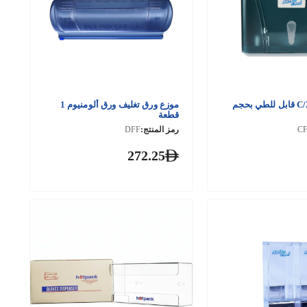
موزع أوراق C/Z قابل للطي بحجم
موزع ورق تغليف ورق ألومنيوم 1
قطعة
C
رمز المنتج:
DFF
272.25