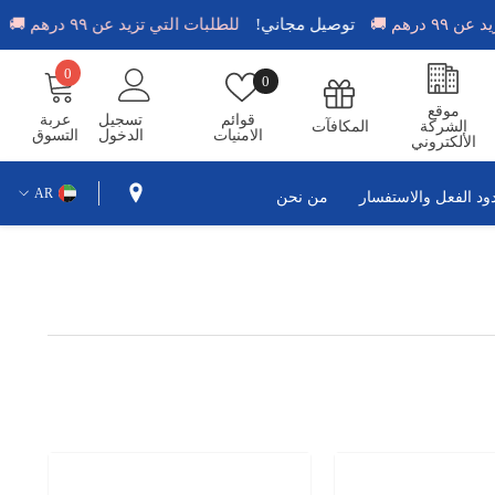
يد عن ٩٩ درهم 🚚
توصيل مجاني!
للطلبات التي تزيد عن ٩٩ درهم 🚚
0
0
قوائم
0
عناصر
الامنيات
موقع
قوائم
تسجيل
عربة
الشركة
المكافآت
الامنيات
الدخول
التسوق
الألكتروني
AR
ود الفعل والاستفسار
من نحن
EN
AR