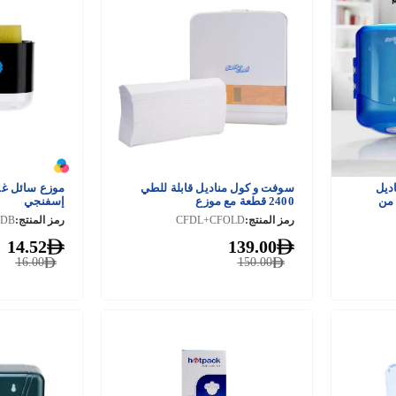
ديل
سوفت و كول مناديل قابلة للطي
موزع سائل غس
6 رولات من
2400 قطعة مع موزع
إسفنجي
ت
رمز المنتج:
CFDL+CFOLD
رمز المنتج:
SDB
14.52
139.00
16.00
150.00