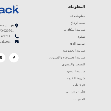
المعلومات
معلومات عنا
طلب ارجاع
هوتباك منط
سياسة المكافآت
TO 020501، جبل علي، دبي. صندوق بريد - 0
+971 4 823 1111
شكوى
bal.com
طريقة الدفع
سياسة الخصوصية
سياسة الاسترجاع والاسترداد
التسعير والمحتوى
سياسة الشحن
شروط الخدمة
المكافآت
الأسئلة الشائعة
المدونات