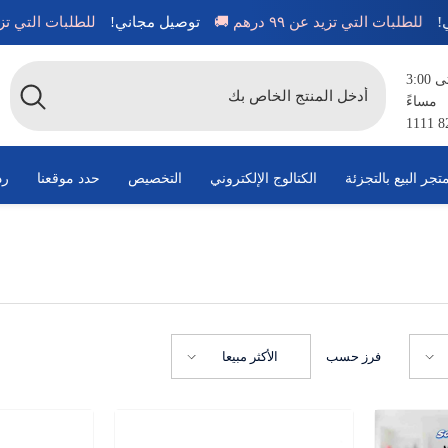
جاني!
للطلبات التي تزيد عن ٩٩ درهم 🚚
توصيل مجاني!
للطلبات التي تز
متاح من الساعة 8:00 صباحًا حتى 3:00
مساءً
تجر البيع بالتجزئة
الكتالوج الإلكتروني
التخصيص
حدد موقعنا
رد
فرز حسب
الأكثر مبيعا