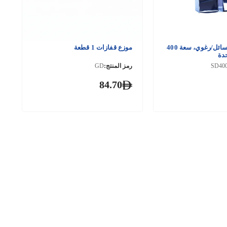
موزع صابون سائل/رغوي، سعة 400
موزع قفازات 1 قطعة
دة
SD40
رمز المنتج:
GD
84.70