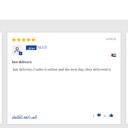
10/06/26
ALGT
fast delivery
fast delivery, I order it online and the next day, they delivered it.
1
0
المراجعة الكاملة