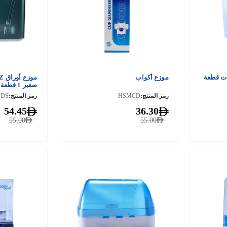
ت قطعة
موزع أكواب
صغير 1 قطعة
رمز المنتج:
HSMCD
رمز المنتج:
FDS
54.45
36.30
55.00
55.00