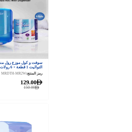
سوفت و كول موزع رول منا
التواليت 1 قطعة + 
طبقتين رول مناديل التوالي
رمز المنتج:
MRDTH-MR2W
129.00
150.00