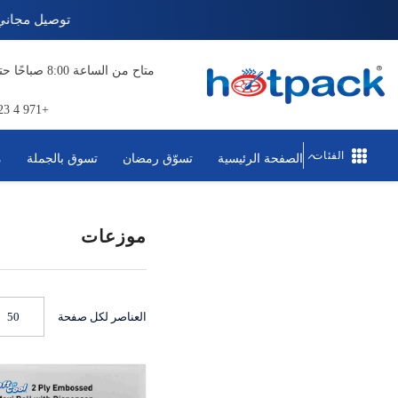
تخطي إلى المحتوى
توصيل م
+971 4 823 1111
الفئات
الصفحة الرئيسية
تسوّق رمضان
تسوق بالجملة
م
موزعات
العناصر لكل صفحة
50