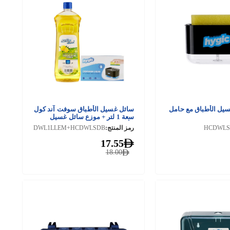
يل الأطباق مع حامل
سائل غسيل الأطباق سوفت آند كول
سعة 1 لتر + موزع سائل غسيل
الأطباق
HCDWL
رمز المنتج:
DWL1LLEM+HCDWLSDB
17.55
18.00