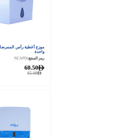
موزع أغطية رأس الممرضا
واحدة
رمز المنتج:
NCAPD
60.50
65.00