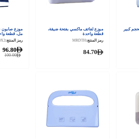
الورق المطوي C/Z بحجم كبير
موزع لفائف ماكسي بفتحة ضيقة،
قطعة واحدة
مل، قطعة واح
رمز المنتج:
MRDTH
رمز المنتج:
0X2
96.80
84.70
100.00