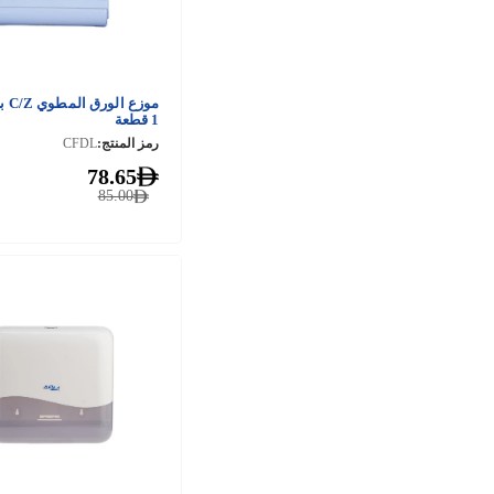
موزع 
1 قطعة
رمز المنتج:
CFDL
78.65
85.00