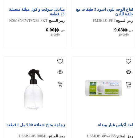
قناع الوجه بلون اسود 3 طبقات مع
مناديل سوفت و كول مبللة منعشة
حلقة للأذن
25 قطعة
رمز المنتج:
FM3BLK-PKT
رمز المنتج:
HSMSNCWTSX25-PKT
6.00
9.68
من
من
8.00
10.00
لفة أكياس غبار بيضاء
زجاجة بخاخ شفافة 500 مل 1 قطعة
رمز المنتج:
HSMDBBRW4555
رمز المنتج:
HSMSBRS500ML