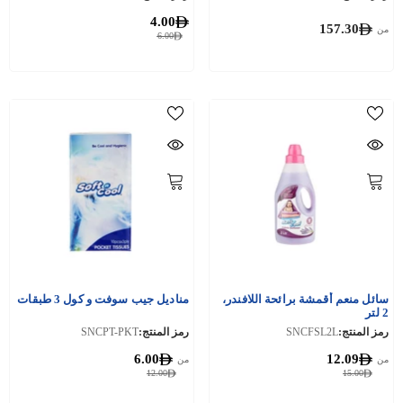
4.00
157.30
من
6.00
سائل منعم أقمشة برائحة اللافندر،
مناديل جيب سوفت و كول 3 طبقات
2 لتر
رمز المنتج:
SNCFSL2L
رمز المنتج:
SNCPT-PKT
6.00
12.09
من
من
12.00
15.00