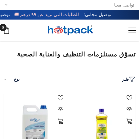
تواصل معنا
تخطي إلى المحتوى
توصيل مجاني!
للطلبات التي تزيد عن ٩٩ درهم 🚚
0
0
عن
تسوّق مستلزمات التنظيف والعناية الصحية
فلتر
نوع