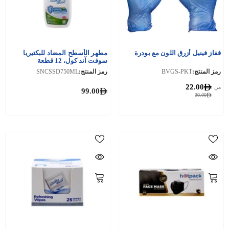
قفاز فينيل أزرق اللون مع بودرة
مطهر الأسطح المضاد للبكتيريا
سوفت آند كول، 12 قطعة
رمز المنتج:
BVGS-PKT
رمز المنتج:
SNCSSD750ML
22.00
من
99.00
30.00