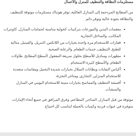
مستلزمات النظافة والتنظيف للمنزل والأعمال
من المطابخ المزدحمة إلى المنازل العائلية, توفر هوتباك مستلزمات موثوقة للتنظيف
والنظافة بجودة عالية وتوفر دائم.
معقمات اليدين والموزعات بتركيبات كحولية مناسبة لحمامات المنازل, كاونترات
المكاتب, والمداخل التجارية.
قفازات للاستخدام مرة واحدة بخيارات من اللاتكس, النتريل, والفينيل, مثالية
للطبخ, التنظيف, خدمات الطعام, والرعاية الصحية.
مطهرات ومناديل للأسطح بحلول سريعة المفعول لأسطح المطابخ, طاولات
الطعام, والأسطح كثيرة الاستخدام.
أكياس النفايات وبطانات السلال بخيارات شديدة التحمل ومقاسات متعددة
للاستخدام المنزلي, التجاري, ومتاجر التجزئة.
أقمشة التنظيف والمماسح بخيارات متينة للاستخدام اليومي في المنازل
والمنشآت.
موثوقة من قبل المنازل, المتاجر, المطاعم, وفرق المرافق في جميع أنحاء الإمارات.
متوفرة في عبوات فردية وكميات بالجملة لتناسب كل احتياج.