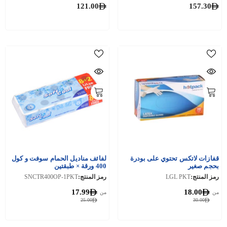
121.00
157.30
قفازات لاتكس تحتوي على بودرة
لفائف مناديل الحمام سوفت و كول
بحجم صغير
400 ورقة × طبقتين
رمز المنتج:
LGL PKT
رمز المنتج:
SNCTR400OP-1PKT
17.99
18.00
من
من
25.00
30.00