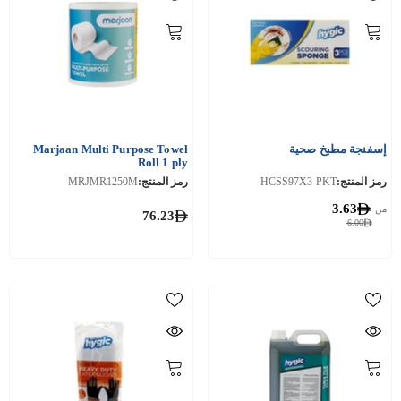
إسفنجة مطبخ صحية
Marjaan Multi Purpose Towel
Roll 1 ply
رمز المنتج:
HCSS97X3-PKT
رمز المنتج:
MRJMR1250M
3.63
من
76.23
6.00