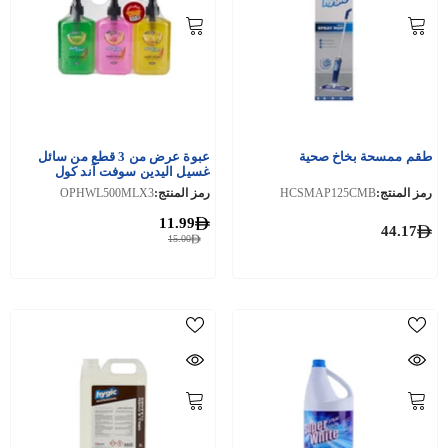
طقم ممسحة بخاخ صحية
عبوة عرض من 3 قطع من سائل
غسيل اليدين سوفت آند كول
رمز المنتج:
HCSMAP125CMB
رمز المنتج:
OPHWL500MLX3
11.99
44.17
15.00