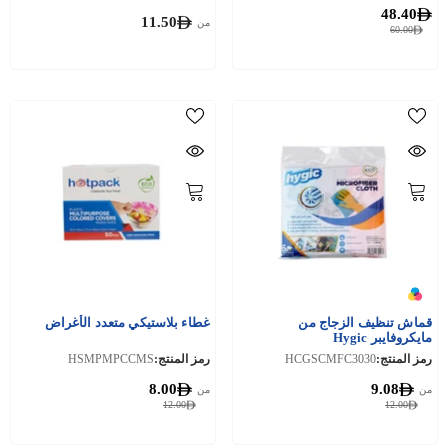
48.40
11.50
من
60.00
قماش تنظيف الزجاج من
غطاء بلاستيكي متعدد الأغراض
مايكروفايبر Hygic
رمز المنتج:
HCGSCMFC3030
رمز المنتج:
HSMPMPCCMS
8.00
9.08
من
من
12.00
12.00