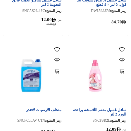
سائل غسيل الأطباق سوفت آند
سائل غسيل شامبو العباية فائق
كول، ٥ لتر × ٤ قطع
النعومة 2 لتر
رمز المنتج:
DWL5LLEM
رمز المنتج:
SNCAS2L-1PC
12.00
من
84.70
15.00
سائل غسيل منعم الأقمشة برائحة
منظف الارضيات لافندر
الورد 2 لتر
رمز المنتج:
SNCFSR2L
رمز المنتج:
SNCFC5LAV-CTN
12.09
من