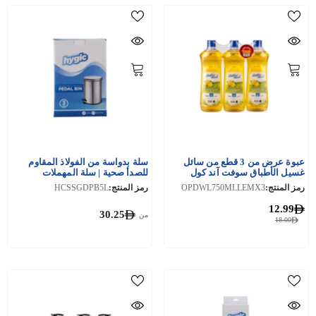
عبوة عرض من 3 قطع من سائل
سلة بدواسة من الفولاذ المقاوم
غسيل الأطباق سوفت آند كول
للصدأ صحية | سلة المهملات
رمز المنتج:
OPDWL750MLLEMX3
رمز المنتج:
HCSSGDPB5L
12.99
30.25
من
18.00