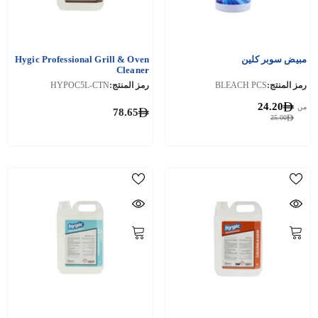
مبيض سوبر كلين
Hygic Professional Grill & Oven
Cleaner
رمز المنتج:
BLEACH PCS
رمز المنتج:
HYPOC5L-CTN
24.20
من
78.65
25.00