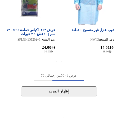
ثوب عازل غير منسوج 1 قطعة
عرض ٢+١: أكياس قمامة ٩٥ × ١٢٠
سم | ١٠ قطع × ٣ عبوات
رمز المنتج:
NWIG
رمز المنتج:
SPLGH951202+1
24.00
14.51
30.00
19.00
عرض
1
-
50
من إجمالي 79
إظهار المزيد