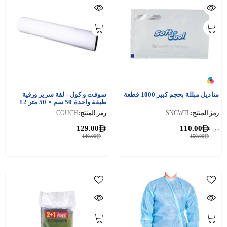
مناديل مبللة بحجم كبير 1000 قطعة
سوفت و كول - لفة سرير ورقية
طبقة واحدة 50 سم × 50 متر 12
قطعة
رمز المنتج:
SNCWTL
رمز المنتج:
COUCH
129.00
110.00
من
140.00
150.00