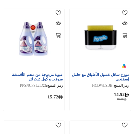
موزع سائل غسيل الأطباق مع حامل
عبوة مزدوجة من منعم الأقمشة
إسفنجي
سوفت و كول 2x2 لتر
رمز المنتج:
HCDWLSDB
رمز المنتج:
PPSNCFSL2LX2
14.52
15.72
16.00