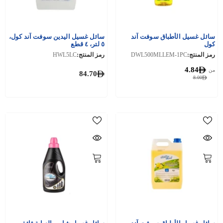
سائل غسيل الأطباق سوفت آند
سائل غسيل اليدين سوفت آند كول،
كول
٥ لتر، ٤ قطع
رمز المنتج:
DWL500MLLEM-1PC
رمز المنتج:
HWL5LC
4.84
من
84.70
8.00