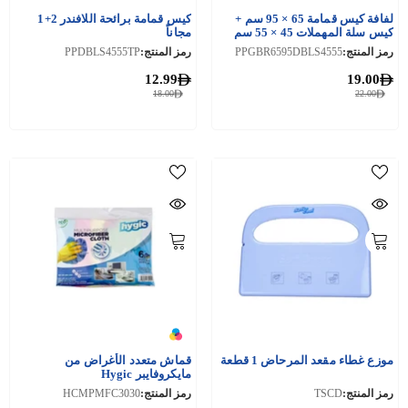
لفافة كيس قمامة 65 × 95 سم +
كيس قمامة برائحة اللافندر 2+1
كيس سلة المهملات 45 × 55 سم
مجاناً
رمز المنتج:
PPGBR6595DBLS4555
رمز المنتج:
PPDBLS4555TP
12.99
19.00
18.00
22.00
موزع غطاء مقعد المرحاض 1 قطعة
قماش متعدد الأغراض من
مايكروفايبر Hygic
رمز المنتج:
TSCD
رمز المنتج:
HCMPMFC3030