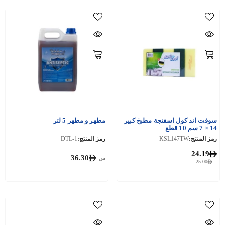
سوفت اند كول اسفنجة مطبخ كبير
مطهر و مطهر 5 لتر
14 × 7 سم 10 قطع
رمز المنتج:
KSL147TW
رمز المنتج:
DTL-1
24.19
36.30
من
25.00