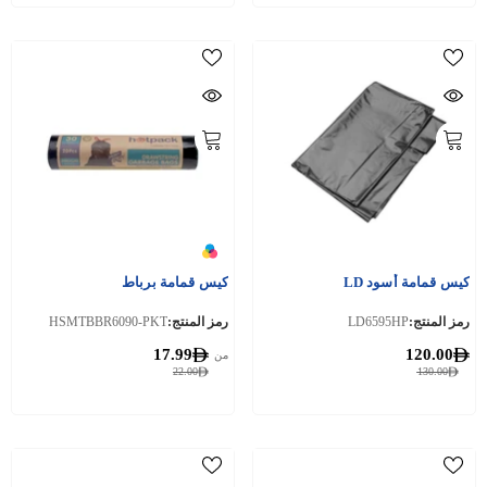
كيس قمامة أسود LD
كيس قمامة برباط
رمز المنتج:
LD6595HP
رمز المنتج:
HSMTBBR6090-PKT
17.99
120.00
من
22.00
130.00