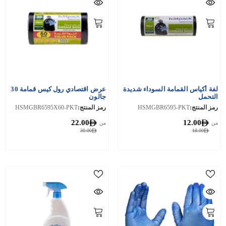
لفة أكياس القمامة السوداء شديدة
عرض اقتصادي رول كيس قمامة 30
التحمل
جالون
رمز المنتج:
HSMGBR6595-PKT
رمز المنتج:
HSMGBR6595X60-PKT
22.00
12.00
من
من
30.00
18.00