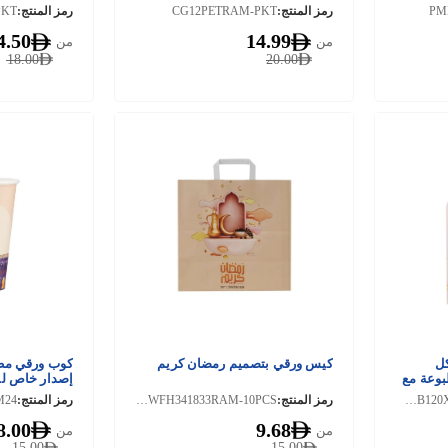
PM
رمز المنتج:
CG12PETRAM-PKT
رمز المنتج:
PKT
4.50
14.99
من
من
18.00
20.00
كل
كيس ورقي بتصميم رمضان كريم
كوب ورقي مطب
بوعة مع
إصدار خاص لل
PKMB120X120WRAM-PKT
رمز المنتج:
PCBWFH341833RAM-10PCS
رمز المنتج:
8.00
9.68
من
من
15.00
15.00