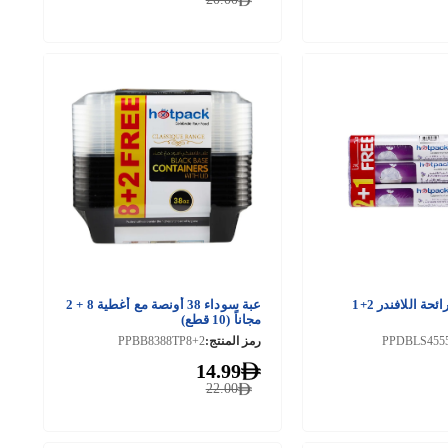
كيس قمامة برائحة اللافندر 2+1
عبة سوداء 38 أونصة مع أغطية 8 + 2
مجاناً (10 قطع)
PPDBLS455
رمز المنتج:
PPBB8388TP8+2
14.99
22.00