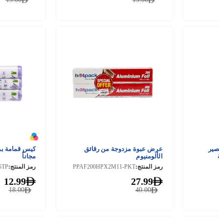
صير
عرض عبوة مزدوجة من رقائق
الألومنيوم
مجاناً
رمز المنتج:
PPAF200HPX2M11-PKT
رمز المنتج:
5TP
12.99
27.99
18.00
40.00