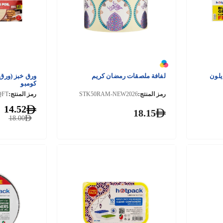
يلون
لفافة ملصقات رمضان كريم
ورق خبز (ورق 
كومبو
رمز المنتج:
STK50RAM-NEW2026
رمز المنتج:
QFT
14.52
18.15
18.00