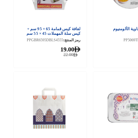
ية الألومنيوم
لفافة كيس قمامة 65 × 95 سم +
كيس سلة المهملات 45 × 55 سم
PP5069T
رمز المنتج:
PPGBR6595DBLS4555
19.00
22.00