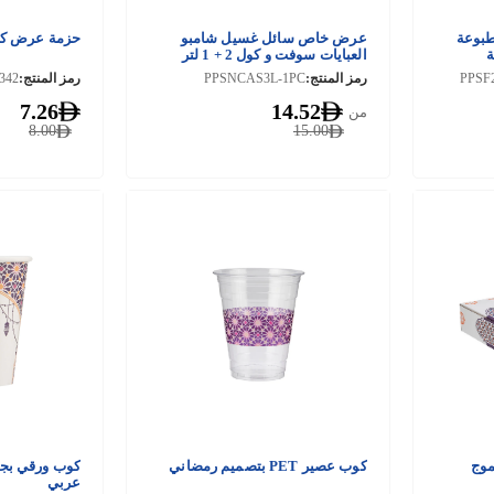
طبوعة
عرض خاص سائل غسيل شامبو
حزمة عرض كوم
ة
العبايات سوفت و كول 2 + 1 لتر
مجانًا
PPSF
رمز المنتج:
PPSNCAS3L-1PC
رمز المنتج:
342
7.26
14.52
من
8.00
15.00
موج
كوب عصير PET بتصميم رمضاني
كوب ورقي بجد
عربي