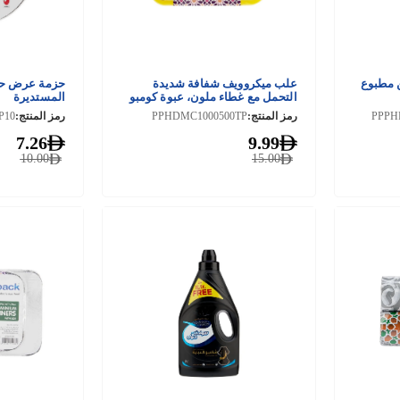
 مطبوع
علب ميكروويف شفافة شديدة
حزمة عرض حاو
التحمل مع غطاء ملون، عبوة كومبو
المستديرة
500 مل + 1000 مل
PPPH
رمز المنتج:
PPHDMC1000500TP
رمز المنتج:
P10
7.26
9.99
10.00
15.00