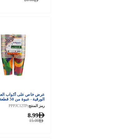
عرض خاص على أكواب الع
الورقية - عبوة من 50 قطعة
رمز المنتج:
PPPJC12TP
8.99
15.00