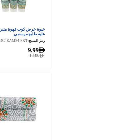
عبوة عرض كوب قهوة متين
عليه طابع موسمي
رمز المنتج:
DC4RAM24-PKT
9.99
18.00