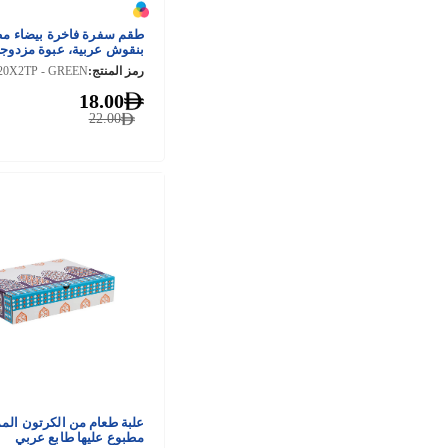
طقم سفرة فاخرة بيضاء م
بنقوش عربية، عبوة مزدوج
رمز المنتج:
20X2TP - GREEN
18.00
22.00
علبة طعام من الكرتون الم
مطبوع عليها طابع عربي