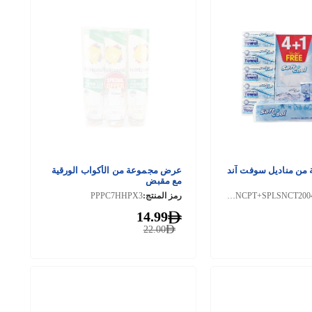
ة من مناديل سوفت آند
عرض مجموعة من الأكواب الورقية
مع مقبض
SNCMPT150-5PKT+KR-PKT+SNCTR400+SNCPT+SPLSNCT2004+1
رمز المنتج:
PPPC7HHPX3
14.99
22.00