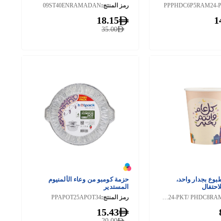
PPPHDC6P5RAM24-
رمز المنتج:
09ST40ENRAMADAN
18.15
1
35.00
وع بجدار واحد،
حزمة كومبو من وعاء الألمنيوم
احتفال
المستدير
PPPHDC8RAM24-PKT/ PHDC8RAM24
رمز المنتج:
PPAPOT25APOT34
15.43
20.00