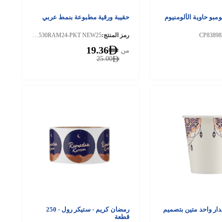
بو حاوية الألومنيوم
حقيبة ورقية مطبوعة بنمط عربي
CP83898
رمز المنتج:
PCBWFH291530RAM24-PKT NEW25
19.36
من
25.00
ار واحد متين بتصميم
رمضان كريم - ستيكر رول - 250
قطعة