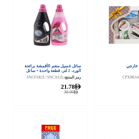
 خارجي
سائل غسيل منعم الأقمشة برائحة
الورد، 2 لتر، قطعة واحدة + سائل
غسيل شامبو العبايات فائق النعومة،
CPX9RA
رمز المنتج:
SNCFSR2L+SNCAS2L
2 لتر، قطعة واحدة
21.78
30.00