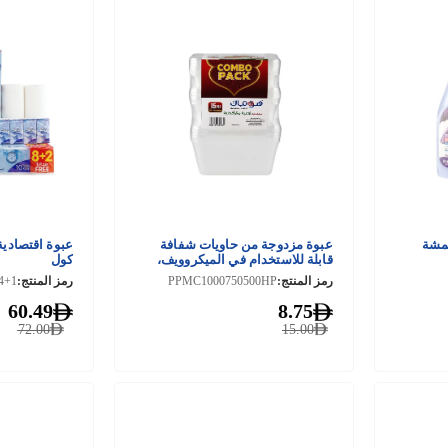
قمشة
عبوة مزدوجة من حاويات شفافة
عبوة اقتصادي
قابلة للاستخدام في الميكروويف،
كول
سعة 500 مل + 750 مل + 1000 مل
رمز المنتج:
PPMC1000750500HP
رمز المنتج:
60.49
8.75
72.00
15.00