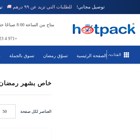
تخطي إلى المحتوى
توصيل مجاني!
للطلبات التي تزيد عن ٩٩ درهم 🚚
+971 4 823 1111
الفئات
الصفحة الرئيسية
تسوّق رمضان
تسوق بالجملة
م
خاص بشهر رمضان
العناصر لكل صفحة
50