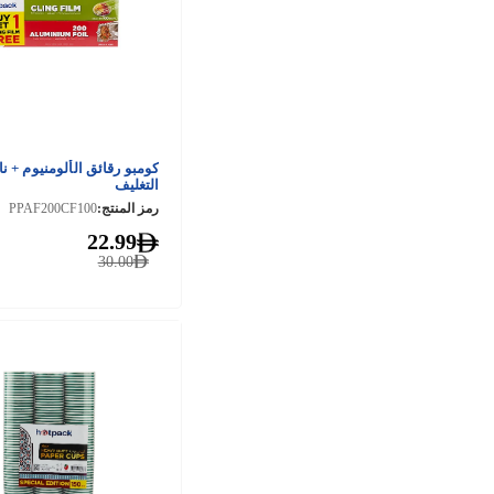
كومبو رقائق الألومنيوم + نا
التغليف
رمز المنتج:
PPAF200CF100
22.99
30.00