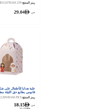
رمز المنتج:
B31247RAM-25P
29.04
من
علبة هدايا للأطفال على ش
فانوس بطابع حق الليلة مط
نافذة
رمز المنتج:
18.15
من
20.00