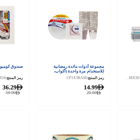
مجموعة أدوات مائدة رمضانية
صندوق كومبو
للاستخدام مرة واحدة (أكواب،
أطباق، ومناديل)
HSM8389RAMX50+PMB31247RAM
رمز المنتج:
CP1X3RAM
رمز المنتج:
M24
36.29
14.99
59.00
20.00