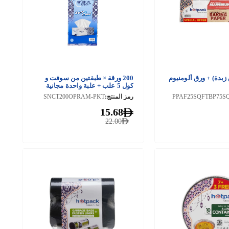
زبدة) + ورق ألومنيوم
200 ورقة × طبقتين من سوفت و
كول 5 علب + علبة واحدة مجانية
مناديل وجه بطابع عربي
PPAF25SQFTBP75S
رمز المنتج:
SNCT200OPRAM-PKT
15.68
22.00