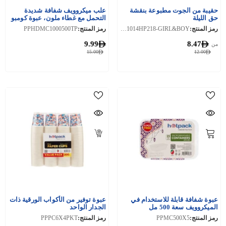
حقيبة من الجوت مطبوعة بنقشة
علب ميكروويف شفافة شديدة
حق الليلة
التحمل مع غطاء ملون، عبوة كومبو
500 مل + 1000 مل
رمز المنتج:
HLPJB1014HP218-GIRL&BOY
رمز المنتج:
PPHDMC1000500TP
9.99
8.47
من
15.00
12.00
عبوة شفافة قابلة للاستخدام في
عبوة توفير من الأكواب الورقية ذات
الميكروويف سعة 500 مل
الجدار الواحد
رمز المنتج:
PPMC500X5
رمز المنتج:
PPPC6X4PKT