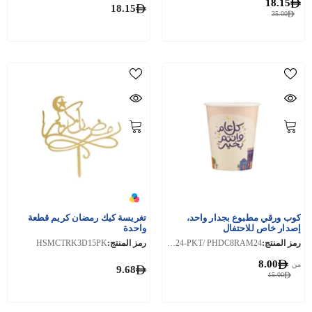
18.15
18.15
35.00
كوب ورقي مطبوع بجدار واحد،
تغريسة كيك رمضان كريم قطعة
إصدار خاص للاحتفال
واحدة
رمز المنتج:
PPPHDC8RAM24-PKT/ PHDC8RAM24
رمز المنتج:
HSMCTRK3D15PK
8.00
من
9.68
15.00