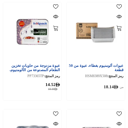
عبوات ألومنيوم بغطاء، عبوة من 50
عبوة مزدوجة من حاويات تخزين
قطعة
الطعام المصنوعة من الألومنيوم،
سعة 3650 سم مكعب
رمز المنتج:
HSM8389X508
رمز المنتج:
PP73365TP
14.52
18.14
من
18.00