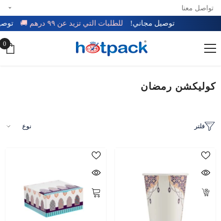
تواصل معنا
تخطي إلى المحتوى
توصيل مجاني!
للطلبات التي تزيد عن ٩٩ درهم 🚚
0
0
عن
كوليكشن رمضان
فلتر
نوع