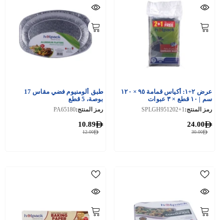
عرض ٢+١: أكياس قمامة ٩٥ × ١٢٠
طبق ألومنيوم فضي مقاس 17
سم | ١٠ قطع × ٣ عبوات
بوصة، 5 قطع
رمز المنتج:
SPLGH951202+1
رمز المنتج:
PA65180
10.89
24.00
12.00
30.00