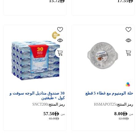
15.72
17.55
حلة الومنيوم مع غطاء 5 قطع
30 صندوق مناديل الوجه سوفت و
كول × طبقتين
رمز المنتج:
HSMAPOT25
رمز المنتج:
SNCT200
57.50
8.00
من
من
65.00
12.00