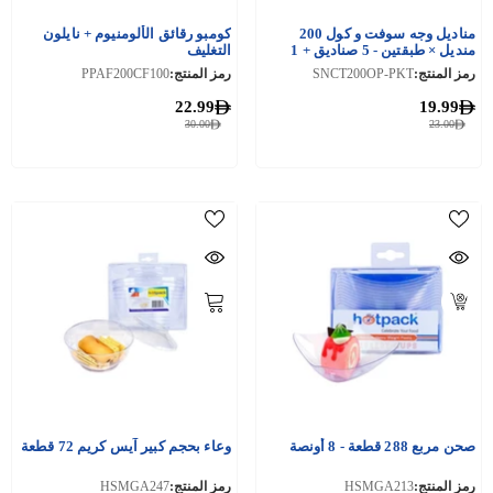
مناديل وجه سوفت و كول 200
كومبو رقائق الألومنيوم + نايلون
منديل × طبقتين - 5 صناديق + 1
التغليف
صندوق 150 منديل × طبقتين
رمز المنتج:
SNCT200OP-PKT
رمز المنتج:
PPAF200CF100
22.99
19.99
30.00
23.00
صحن مربع 288 قطعة - 8 أونصة
وعاء بحجم كبير آيس كريم 72 قطعة
رمز المنتج:
HSMGA213
رمز المنتج:
HSMGA247