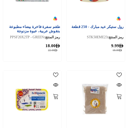
رول ستيكر عيد مبارك - 250 قطعة
طقم سفرة فاخرة بيضاء مطبوعة
بنقوش عربية، عبوة مزدوجة
رمز المنتج:
STK50EME23
رمز المنتج:
PPSF20X2TP - GREEN
18.00
9.99
22.00
18.00