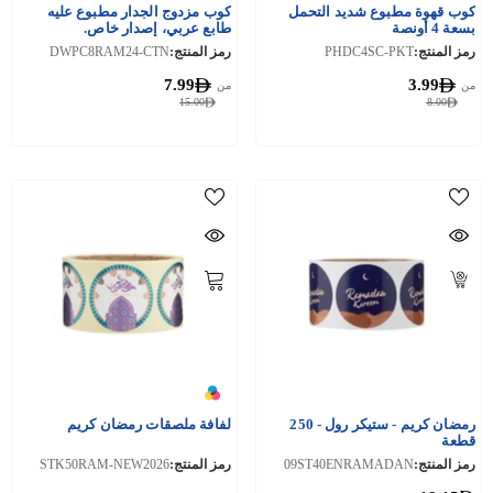
كوب قهوة مطبوع شديد التحمل
كوب مزدوج الجدار مطبوع عليه
بسعة 4 أونصة
طابع عربي، إصدار خاص.
رمز المنتج:
PHDC4SC-PKT
رمز المنتج:
DWPC8RAM24-CTN
7.99
3.99
من
من
15.00
8.00
رمضان كريم - ستيكر رول - 250
لفافة ملصقات رمضان كريم
قطعة
رمز المنتج:
09ST40ENRAMADAN
رمز المنتج:
STK50RAM-NEW2026