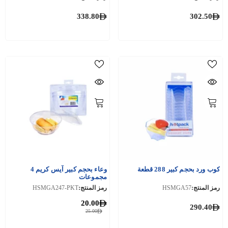
338.80
302.50
كوب ورد بحجم كبير 288 قطعة
وعاء بحجم كبير آيس كريم 4
مجموعات
رمز المنتج:
HSMGA57
رمز المنتج:
HSMGA247-PKT
20.00
290.40
25.00