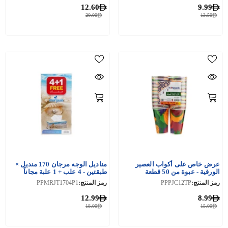
12.60
9.99
20.00
13.50
عرض خاص على أكواب العصير
مناديل الوجه مرجان 170 منديل ×
الورقية - عبوة من 50 قطعة
طبقتين - 4 علب + 1 علبة مجاناً
رمز المنتج:
PPPJC12TP
رمز المنتج:
PPMRJT1704P1
12.99
8.99
18.00
15.00