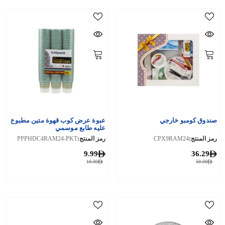
صندوق كومبو خارجي
عبوة عرض كوب قهوة متين مطبوع
عليه طابع موسمي
رمز المنتج:
CPX9RAM24
رمز المنتج:
PPPHDC4RAM24-PKT
9.99
36.29
18.00
59.00