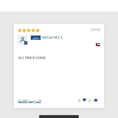
12/07/24
WeCare M.C.L.
ALL PRICE GOOD
Qu
0
6
لة
المراجعة الكاملة