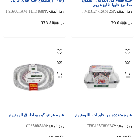
علبة طعام من الكرتون المموج
وعاء أرز مطبوع عليه طابع عربي
مطبوع عليها طابع عربي
رمز المنتج:
PMB31247RAM-25P
رمز المنتج:
PSB900RAM+FLID168PP
338.80
29.04
من
من
عبوة متعددة من حاويات الألومنيوم
عبوة عرض كومبو أطباق ألومنيوم
رمز المنتج:
CP8318583898342
رمز المنتج:
CP658665180