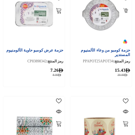
حزمة كومبو من وعاء الألمنيوم
حزمة عرض كومبو حاوية الألومنيوم
المستدير
رمز المنتج:
PPAPOT25APOT34
رمز المنتج:
CP83898342
7.26
15.43
8.00
20.00