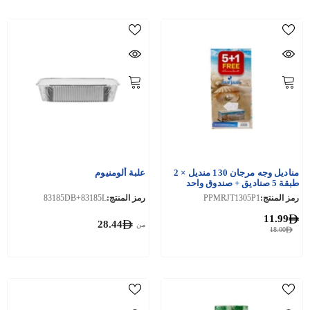
مناديل وجه مرجان 130 منديل × 2
علبة ألومنيوم
طبقة 5 صناديق + صندوق واحد
مجانًا
رمز المنتج:
PPMRJT1305P1
رمز المنتج:
83185DB+83185L
11.99
28.44
من
18.00