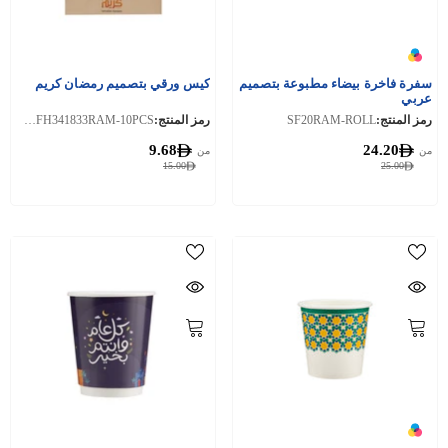
سفرة فاخرة بيضاء مطبوعة بتصميم
كيس ورقي بتصميم رمضان كريم
عربي
رمز المنتج:
SF20RAM-ROLL
رمز المنتج:
PCBWFH341833RAM-10PCS
9.68
24.20
من
من
15.00
25.00