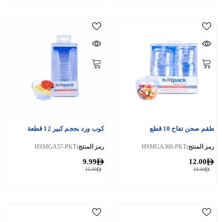
طقم صحن تفاح 10 قطع
كوب ورد بحجم كبير 12 قطعة
رمز المنتج:
HSMGA360-PKT
رمز المنتج:
HSMGA57-PKT
9.99
12.00
15.00
18.00