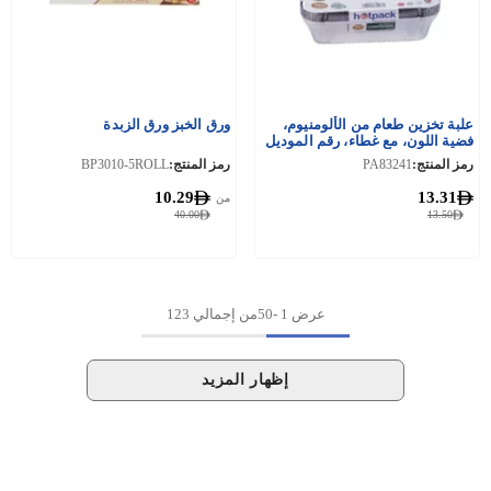
علبة تخزين طعام من الألومنيوم،
ورق الخبز ورق الزبدة
فضية اللون، مع غطاء، رقم الموديل
2410، 10 قطع
رمز المنتج:
PA83241
رمز المنتج:
BP3010-5ROLL
10.29
13.31
من
40.00
13.50
عرض
1
-
50
من إجمالي 123
إظهار المزيد