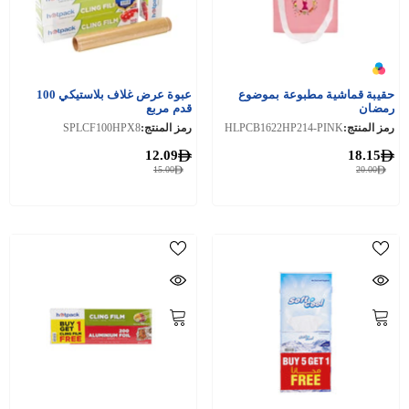
حقيبة قماشية مطبوعة بموضوع
عبوة عرض غلاف بلاستيكي 100
رمضان
قدم مربع
رمز المنتج:
HLPCB1622HP214-PINK
رمز المنتج:
SPLCF100HPX8
12.09
18.15
15.00
20.00