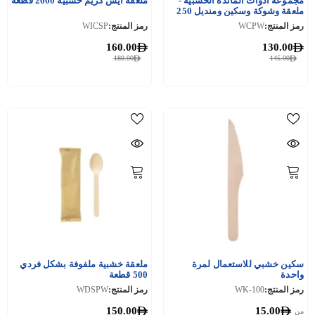
مجموعة أدوات المائدة الخشبية -
ملعقة آيس كريم خشبية 2000 قطعة
ملعقة وشوكة وسكين ومنديل 250
قطعة
رمز المنتج:
WCPW
رمز المنتج:
WICSP
160.00
130.00
180.00
145.00
سكين خشبي للاستعمال لمرة
ملعقة خشبية ملفوفة بشكل فردي
واحدة
500 قطعة
رمز المنتج:
WK-100
رمز المنتج:
WDSPW
150.00
15.00
من