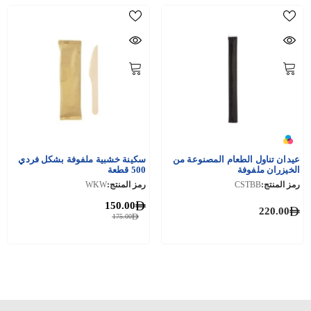
عيدان تناول الطعام المصنوعة من
سكينة خشبية ملفوفة بشكل فردي
الخيزران ملفوفة
500 قطعة
رمز المنتج:
CSTBB
رمز المنتج:
WKW
150.00
220.00
175.00