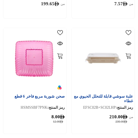
199.65
7.57
من
من
علبة سوشي قابلة للتحلل الحيوي مع
صحن شوربة مربع فاخر 6 قطع
غطاء
رمز المنتج:
EFSC02B+SC02LHP
رمز المنتج:
HSMSSBF7PNK
8.00
210.00
من
12.00
230.00