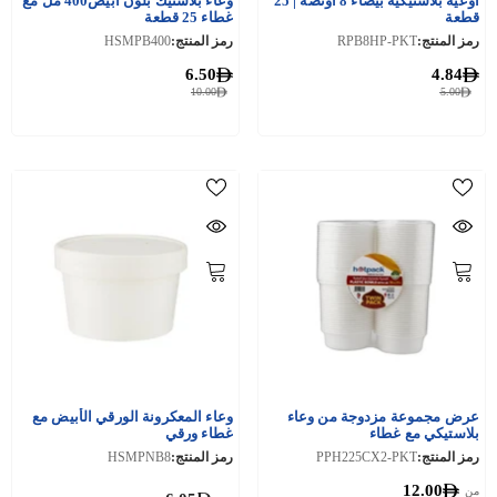
أوعية بلاستيكية بيضاء 8 أونصة | 25
وعاء بلاستيك بلون ابيض400 مل مع
قطعة
غطاء 25 قطعة
رمز المنتج:
RPB8HP-PKT
رمز المنتج:
HSMPB400
6.50
4.84
10.00
5.00
عرض مجموعة مزدوجة من وعاء
وعاء المعكرونة الورقي الأبيض مع
بلاستيكي مع غطاء
غطاء ورقي
رمز المنتج:
PPH225CX2-PKT
رمز المنتج:
HSMPNB8
12.00
من