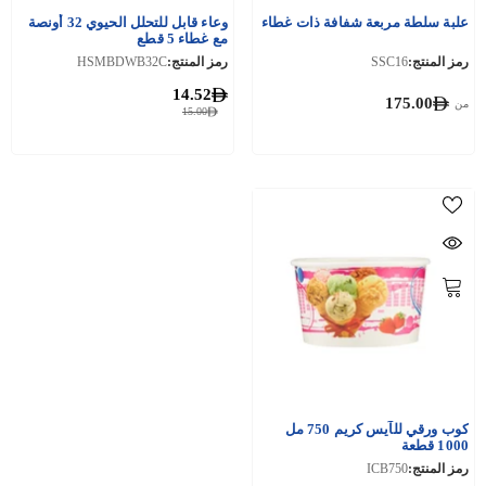
علبة سلطة مربعة شفافة ذات غطاء
وعاء قابل للتحلل الحيوي 32 أونصة
مع غطاء 5 قطع
رمز المنتج:
SSC16
رمز المنتج:
HSMBDWB32C
14.52
175.00
من
15.00
كوب ورقي للآيس كريم 750 مل
1000 قطعة
رمز المنتج:
ICB750