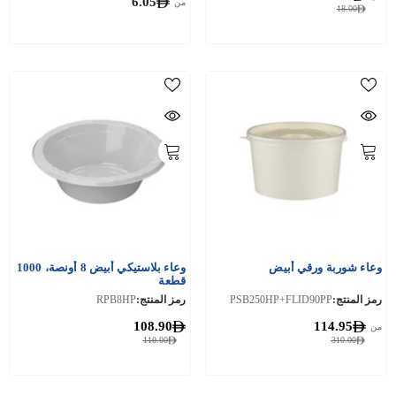
6.05
من
18.00
وعاء شوربة ورقي أبيض
وعاء بلاستيكي أبيض 8 أونصة، 1000
قطعة
رمز المنتج:
PSB250HP+FLID90PP
رمز المنتج:
RPB8HP
108.90
114.95
من
110.00
310.00