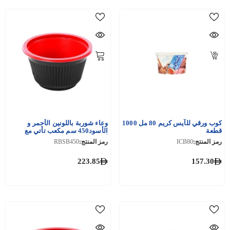
كوب ورقي للآيس كريم 80 مل 1000
وعاء شوربة باللونين الأحمر و
قطعة
الأسود450 سم مكعب تأتي مع
أغطية 200 قطعة
رمز المنتج:
ICB80
رمز المنتج:
RBSB450
223.85
157.30