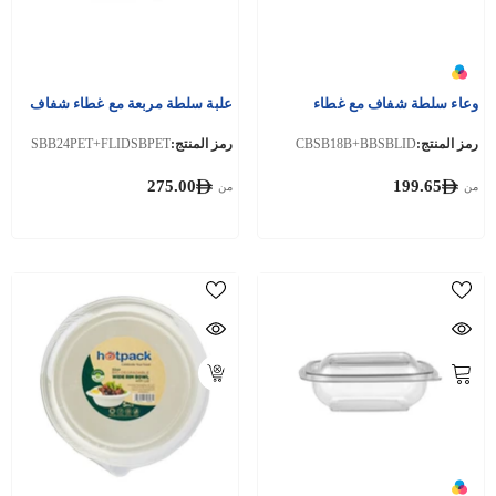
وعاء سلطة شفاف مع غطاء
علبة سلطة مربعة مع غطاء شفاف
رمز المنتج:
CBSB18B+BBSBLID
رمز المنتج:
SBB24PET+FLIDSBPET
275.00
199.65
من
من