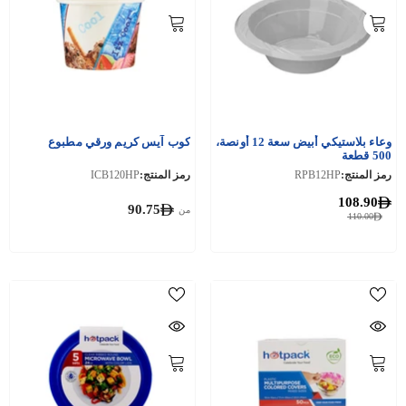
وعاء بلاستيكي أبيض سعة 12 أونصة،
كوب آيس كريم ورقي مطبوع
500 قطعة
رمز المنتج:
RPB12HP
رمز المنتج:
ICB120HP
108.90
90.75
من
110.00