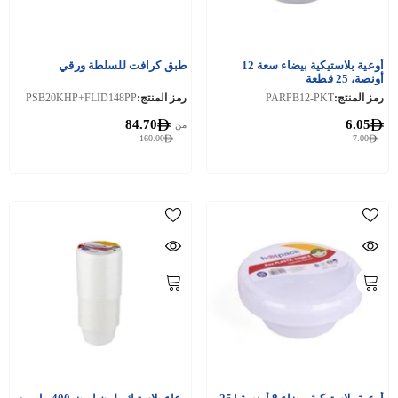
أوعية بلاستيكية بيضاء سعة 12
طبق كرافت للسلطة ورقي
أونصة، 25 قطعة
رمز المنتج:
PARPB12-PKT
رمز المنتج:
PSB20KHP+FLID148PP
84.70
6.05
من
160.00
7.00