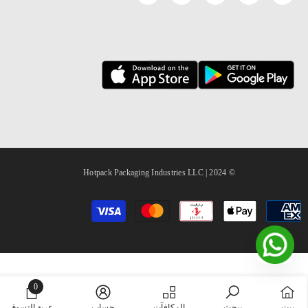
© 2024 | Hotpack Packaging Industries LLC
طرق
الدفع
0
0
بيت
يبحث
المكافآت
حساب
عربة التسوق