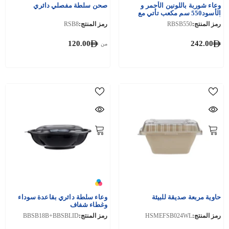
وعاء شوربة باللونين الأحمر و
صحن سلطة مفصلي دائري
الأسود550 سم مكعب تأتي مع
أغطية 200 قطعة
رمز المنتج:
RBSB550
رمز المنتج:
RSB8
120.00
242.00
من
حاوية مربعة صديقة للبيئة
وعاء سلطة دائري بقاعدة سوداء
وغطاء شفاف
رمز المنتج:
HSMEFSB024WL
رمز المنتج:
BBSB18B+BBSBLID