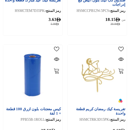
صندوق كب كيك بلون ابيض مع
تغريسة كيك عيد مبارك قطعة واحدة
إدراجات
رمز المنتج:
HSMCCPB12W-5PCS
رمز المنتج:
HSMCTEM7D35PK
3.63
18.15
من
5.00
20.00
تغريسة كيك رمضان كريم قطعة
كيس معجنات بلون ازرق 100 قطعة
واحدة
× 1 لفة
رمز المنتج:
HSMCTRK3D15PK
رمز المنتج:
PPB55B-1ROLL