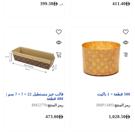
399.30
411.40
من
500 قطعة × 1 باكيت
قالب خبز مستطيل 22 × 7 × 7 سم |
480 قطعة
رمز المنتج:
BMP13495
رمز المنتج:
BM22770
473.00
1,028.50