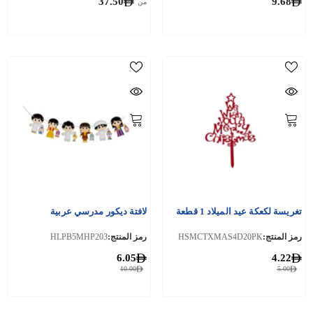
37.50
9.68
من
تغريسة لكعكة عيد الميلاد 1 قطعة
لافتة ديكور مدرسي عربية
رمز المنتج:
HSMCTXMAS4D20PK
رمز المنتج:
HLPB5MHP203
6.05
4.22
10.00
5.00