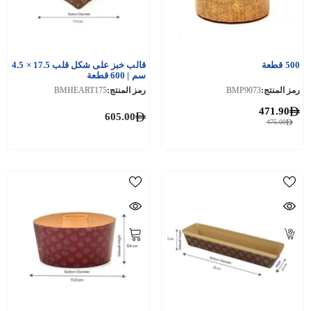
500 قطعة
قالب خبز على شكل قلب 17.5 × 4.5
سم | 600 قطعة
رمز المنتج:
BMP9073
رمز المنتج:
BMHEART175
471.90
605.00
475.00