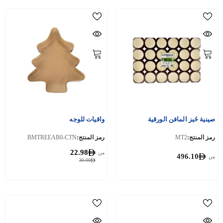
صينية خَبز المافن الورقية
واقيات للوجه
رمز المنتج:
MT2
رمز المنتج:
BMTREEAB0-CTN
22.98
من
496.10
من
30.00