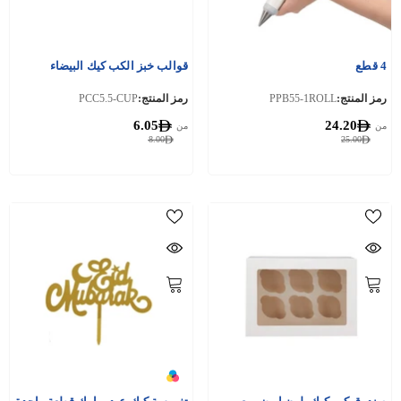
4 قطع
قوالب خبز الكب كيك البيضاء
رمز المنتج:
PPB55-1ROLL
رمز المنتج:
PCC5.5-CUP
6.05
24.20
من
من
8.00
25.00