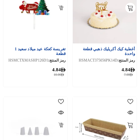
أغطية كيك أكريليك ذهبي قطعة
تغريسة كعكة عيد ميلاد سعيد 1
واحدة
قطعة
رمز المنتج:
HSMACT375056PK14D
رمز المنتج:
HSMCTXMASHP126D1
4.84
4.84
10.00
7.00