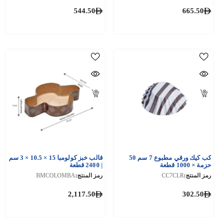
544.50
665.50
كب كيك ورقي مطبوع 7 سم 50
قالب خبز كولومبا 15 × 10.5 × 3 سم
حزمة × 1000 قطعة
| 2400 قطعة
رمز المنتج:
CC7CLR
رمز المنتج:
BMCOLOMBA
2,117.50
302.50